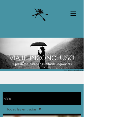
VIAJE INCONCLUSO
Suplemento literario de Editorial Bogavantes
Victoria_Borodinova/Pixabay
Inicio
Todas las entradas