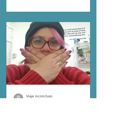
Viaje inconcluso
3 min de lectura
"Postales de Georgia",
poemas de Georgina
Ramírez