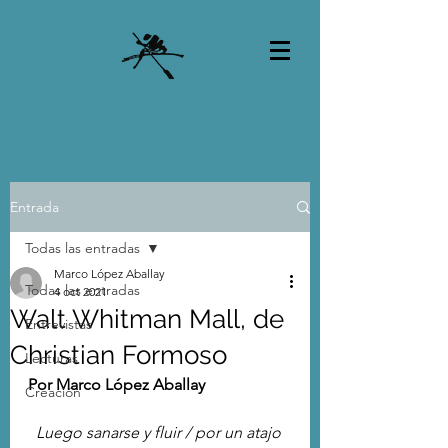
Entrada
Todas las entradas
Marco López Aballay
Todas las entradas
4 oct 2021
Walt Whitman Mall, de
Entrevistas
Christian Formoso
Lecturas
Por Marco López Aballay
Creación
Luego sanarse y fluir / por un atajo 