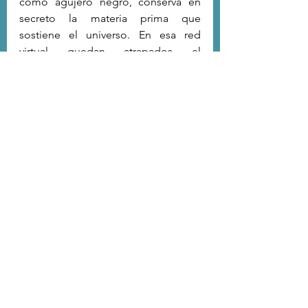
como agujero negro, conserva en 
secreto la materia prima que 
sostiene el universo. En esa red 
virtual quedan atrapados el 
protagonista y Divine sumándose 
otros personajes -Neme, Calavera y 
Almeja-. El relato se deriva entre 
ciencia ficción y cuento fantástico, 
atravesando las posibilidades de la 
palabra escrita, donde una voz en off 
desvela la clave del epicentro:
Hay físicos famosos que 
postulan un universo no 
de átomos sino de bits. 
Que han visto la realidad 
pixelada. Que han 
llegado al corazón del 
espacio-tiempo. Qué 