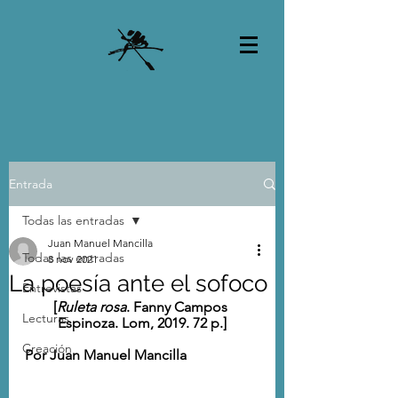
Entrada
Todas las entradas
Juan Manuel Mancilla
Todas las entradas
8 nov 2021
La poesía ante el sofoco
Entrevistas
[
Ruleta rosa
. Fanny Campos 
Lecturas
Espinoza. Lom, 2019. 72 p.]
Creación
Por Juan Manuel Mancilla