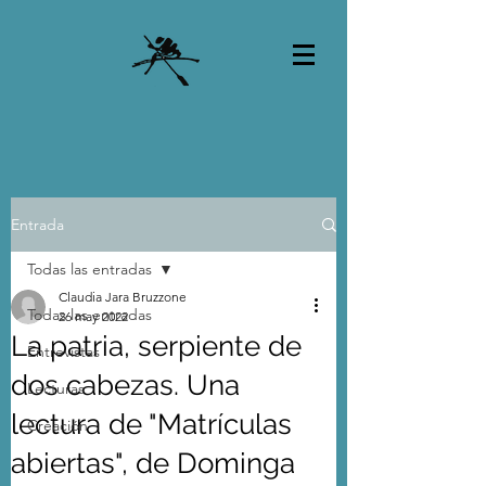
Entrada
Todas las entradas
Claudia Jara Bruzzone
Todas las entradas
26 may 2022
La patria, serpiente de
Entrevistas
dos cabezas. Una
Lecturas
lectura de "Matrículas
Creación
abiertas", de Dominga