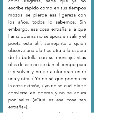
color. Regresa, sabe que ya no 
escribe rápido como en sus tiempos 
mozos, se pierde esa ligereza con 
los años, todos lo sabemos. Sin 
embargo, esa cosa extraña a la que 
llama poema no se apura en salir y el 
poeta está ahí, semejante a quien 
observa una ola tras otra a la espera 
de la botella con su mensaje: «Las 
olas de ese río se dan el tiempo para 
ir y volver y no se atolondran entre 
una y otra. / Yo no sé qué poema es 
la cosa extraña, / yo no sé cuál ola se 
convierte en poema y no se apura 
por salir» («Qué es esa cosa tan 
extraña»).
	La tercera sección del libro 
(«Mis asuntos personales han 
regresado») es un 
racconto
 en 14 