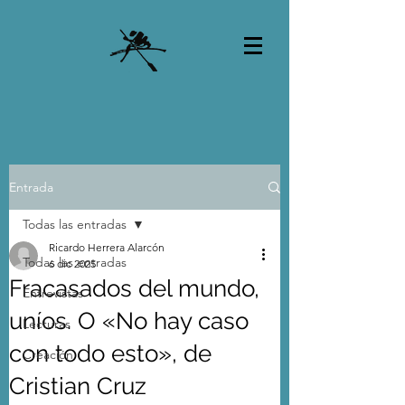
Entrada
Todas las entradas
Ricardo Herrera Alarcón
Todas las entradas
6 dic 2025
Fracasados del mundo,
Entrevistas
uníos. O «No hay caso
Lecturas
con todo esto», de
Creación
Cristian Cruz