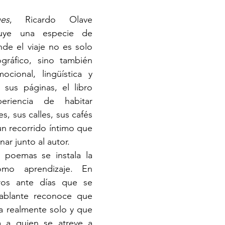
es
, Ricardo Olave 
uye una especie de 
de el viaje no es solo 
gráfico, sino también 
cional, lingüística y 
 sus páginas, el libro 
eriencia de habitar 
s, sus calles, sus cafés 
n recorrido íntimo que 
inar junto al autor.
 poemas se instala la 
mo aprendizaje. En 
ros ante días que se 
hablante reconoce que 
a realmente solo y que 
 a quien se atreve a 