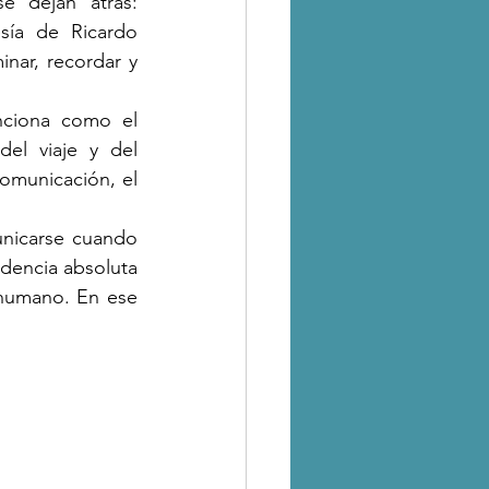
 dejan atrás: 
ía de Ricardo 
nar, recordar y 
nciona como el 
el viaje y del 
omunicación, el 
nicarse cuando 
dencia absoluta 
humano. En ese 