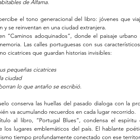
abitables de Alfama.
ercibe el tono generacional del libro: jóvenes que viaja
 y se reinventan en una ciudad extranjera.
 en “Caminos adoquinados”, donde el paisaje urbano s
memoria. Las calles portuguesas con sus característico
o cicatrices que guardan historias invisibles:
us pequeñas cicatrices
la ciudad
borran lo que antaño se escribió.
elo conserva las huellas del pasado dialoga con la pro
bién va acumulando recuerdos en cada lugar recorrido.
ulo al libro, “Portugal Blues”, condensa el espíritu d
los lugares emblemáticos del país. El hablante poéti
 mismo tiempo profundamente conectado con ese territor