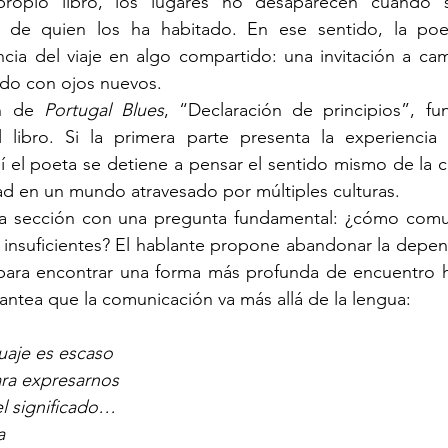
ropio libro, los lugares no desaparecen cuando se
de quien los ha habitado. En ese sentido, la poes
ncia del viaje en algo compartido: una invitación a cami
ndo con ojos nuevos.
n de 
Portugal Blues
, “Declaración de principios”, fu
l libro. Si la primera parte presenta la experiencia d
 el poeta se detiene a pensar el sentido mismo de la c
dad en un mundo atravesado por múltiples culturas.
ta sección con una pregunta fundamental: ¿cómo comu
 insuficientes? El hablante propone abandonar la depen
 para encontrar una forma más profunda de encuentro 
antea que la comunicación va más allá de la lengua:
uaje es escaso
ara expresarnos
l significado…
a