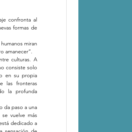
je confronta al 
uevas formas de 
s humanos miran 
tro amanecer”.
re culturas. A 
no consiste solo 
o en su propia 
las fronteras 
do la profunda 
ro da paso a una 
 se vuelve más 
stá dedicado a 
a sensación de 