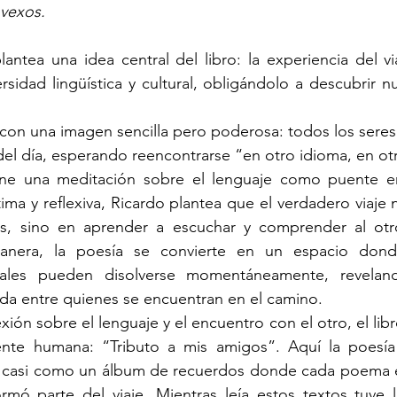
vexos.
lantea una idea central del libro: la experiencia del via
ersidad lingüística y cultural, obligándolo a descubrir n
 con una imagen sencilla pero poderosa: todos los sere
l del día, esperando reencontrarse “en otro idioma, en o
ne una meditación sobre el lenguaje como puente ent
ima y reflexiva, Ricardo plantea que el verdadero viaje 
es, sino en aprender a escuchar y comprender al otr
nera, la poesía se convierte en un espacio donde 
turales pueden disolverse momentáneamente, revelan
a entre quienes se encuentran en el camino.
ión sobre el lenguaje y el encuentro con el otro, el lib
nte humana: “Tributo a mis amigos”. Aquí la poesía
, casi como un álbum de recuerdos donde cada poema e
mó parte del viaje. Mientras leía estos textos tuve l