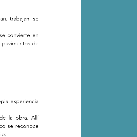
n, trabajan, se 
e convierte en 
s pavimentos de 
pia experiencia 
e la obra. Allí 
co se reconoce 
io: