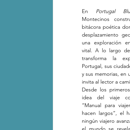
En 
Portugal Blu
Montecinos constr
bitácora poética don
desplazamiento geo
una exploración emo
vital. A lo largo de
transforma la exp
Portugal, sus ciudade
y sus memorias, en u
invita al lector a cam
Desde los primeros
idea del viaje co
“Manual para viaje
hacen largos”, el 
ningún viajero avanz
el mundo se revela