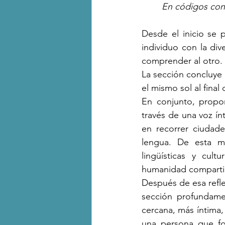
En códigos con
Desde el inicio se p
individuo con la div
comprender al otro.
La sección concluye
el mismo sol al fina
En conjunto, propo
través de una voz ínt
en recorrer ciudad
lengua. De esta ma
lingüísticas y cul
humanidad compartid
Después de esa reflex
sección profundame
cercana, más íntima
una persona que for