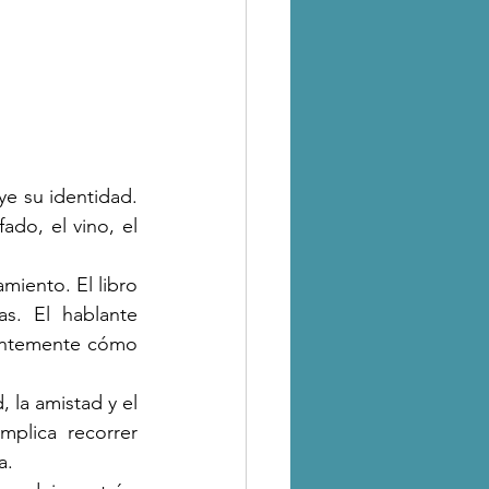
e su identidad. 
do, el vino, el 
iento. El libro 
s. El hablante 
antemente cómo 
, la amistad y el 
plica recorrer 
a.