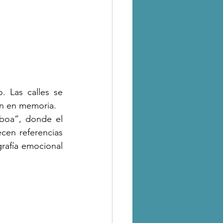
 Las calles se 
an en memoria.
boa”, donde el 
cen referencias 
rafía emocional 