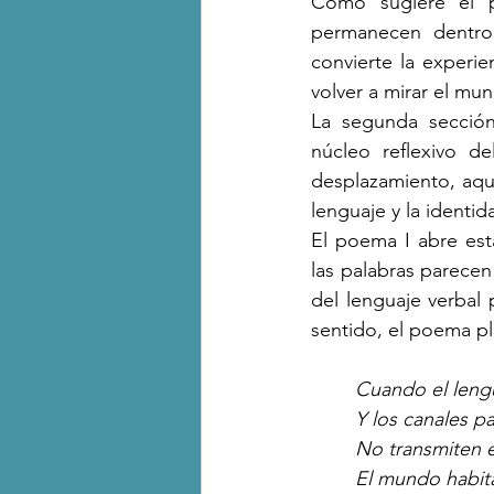
Como sugiere el p
permanecen dentro 
convierte la experie
volver a mirar el mu
La segunda secció
núcleo reflexivo de
desplazamiento, aquí
lenguaje y la identi
El poema I abre es
las palabras parecen
del lenguaje verbal
sentido, el poema pl
Cuando el leng
Y los canales p
No transmiten e
El mundo habit