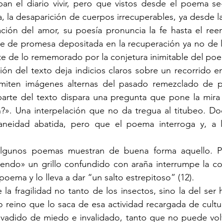
ban el diario vivir, pero que vistos desde el poema se
 la desaparición de cuerpos irrecuperables, ya desde la 
ización del amor, su poesía pronuncia la fe hasta el ree
te de promesa depositada en la recuperación ya no de l
nte de lo rememorado por la conjetura inimitable del po
miten imágenes alternas del pasado remezclado de pr
arte del texto dispara una pregunta que pone la mira j
?». Una interpelación que no da tregua al titubeo. D
aneidad abatida, pero que el poema interroga y, a l
yendo» un grillo confundido con araña interrumpe la co
oema y lo lleva a dar “un salto estrepitoso” (12).
 reino que lo saca de esa actividad recargada de cultura
nvadido de miedo e invalidado, tanto que no puede volv