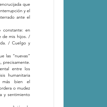
encrucijada que 
terrupción y el 
terrado ante el 
e mis hijos. / 
da. / Cuelgo y 
 precisamente. 
ntal entre los 
is humanitaria 
 más bien el 
ordera o mudez 
de la palabra humana, cada vez más demandada de inteligencia artificiosa y sentimiento 