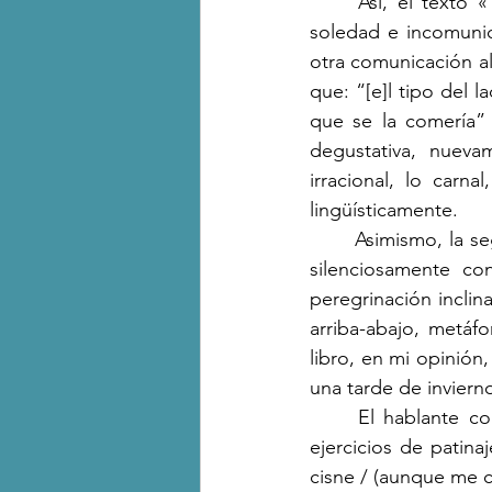
	Así, el texto «Tomando un schop y esperando a nadie», ratifica esta condición de 
soledad e incomunic
otra comunicación al
que: “[e]l tipo del 
que se la comería” 
degustativa, nueva
irracional, lo carn
lingüísticamente.
	Asimismo, la segunda parte, llamada “La montaña es la montaña” y quizás dialogando 
silenciosamente co
peregrinación inclina
arriba-abajo, metáf
libro, en mi opinión
una tarde de inviern
	El hablante comunica que una hija se acerca a él mientras ella está realizando sus 
ejercicios de patinaj
cisne / (aunque me cu