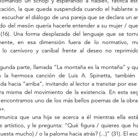
ación, la que queda suspendida cuando el hablante s
 escuchar el diálogo de una pareja que se declara un a
lado del mesón quería hacerle entender a su mujer / que
(16). Una forma desplazada del lenguaje que se torna 
mente, en esa dimensión fuera de lo normativo, má
al, lo carnívoro y caníbal frente al deseo no reprimid
n la hermosa canción de Luis A. Spinetta, también 
da hacia “arriba”, invitando al lector a transitar por es
ora misma del movimiento de la existencia. En esta seg
, encontramos uno de los más bellos poemas de la obra: 
o».
e artístico, y le pregunta: “Qué figura / quieres que ha
esta mucho) / o la paloma hacia atrás? (...)” (31). El esc