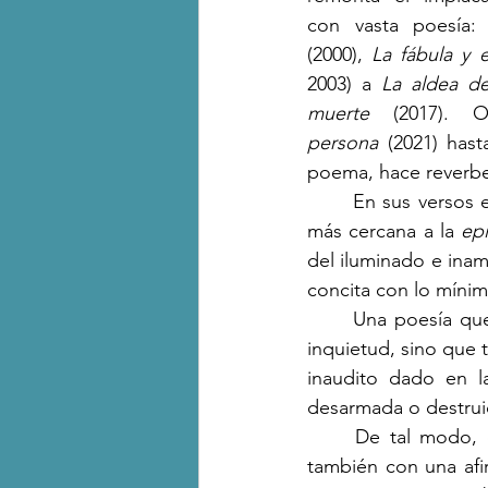
con vasta poesía:
(2000), 
La fábula y e
2003) a 
La aldea de
muerte
 (2017). 
persona
 (2021) has
poema, hace reverber
	En sus versos es posible observar una actitud contemplativa pero no sujeta, sino una 
más cercana a la 
epi
del iluminado e inamo
concita con lo míni
	Una poesía que no solo pone oído y visión atenta hacia los objetos y motivos de su 
inquietud, sino que 
inaudito dado en la
desarmada o destrui
	De tal modo, el título de la obra nos enfrenta con una disposición no ingenua, y 
también con una afi