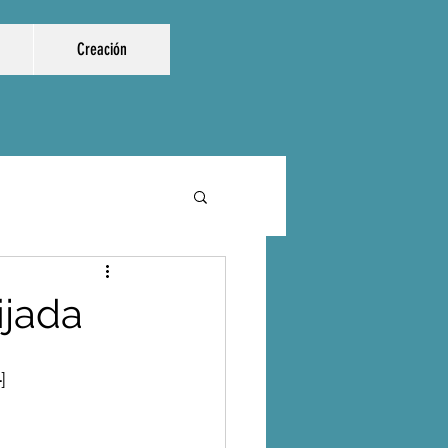
Creación
ijada
4
]