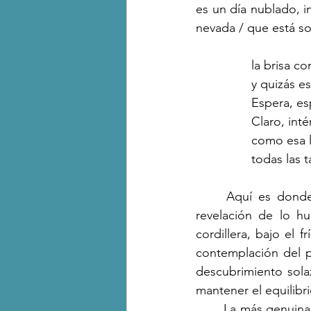
es un día nublado, in
nevada / que está sob
la brisa c
y quizás es
Espera, es
Claro, inté
como esa l
todas las t
	Aquí es dond
revelación de lo h
cordillera, bajo el 
contemplación del pa
descubrimiento solaz
mantener el equilibri
	La más genuina forma de encuentro entre dos seres bajo el universo: sin competencia, 