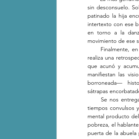
sin desconsuelo. S
patinado la hija en
intertexto con ese 
en torno a la danz
movimiento de ese se
	Finalmente, en la tercera parte «Mis asuntos personales han regresado», el hablante 
realiza una retrospe
que acunó y acumul
manifiestan las vis
borroneada— histo
sátrapas
encorbatado
	Se nos entregan dos visiones o actitudes, ambas como formas de supervivencia en 
tiempos convulsos y c
mental producto del 
pobreza, el hablante
puerta de la abuela 