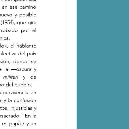
 en ese camino 
uevo y posible 
 (1954), que gira 
robado por el 
mica.
ectiva del país 
sión, donde se 
e la —oscura y 
militari 
y de 
mo del pueblo.
r y la confusión 
, injusticias y 
sacrado: “En la 
 mi papá / y un 