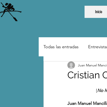
Inicio
Todas las entradas
Entrevista
Juan Manuel Mancil
Cristian 
[
No h
Juan Manuel Mancill