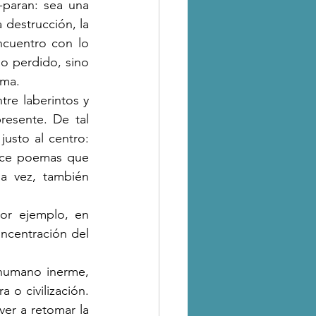
-paran: sea una 
destrucción, la 
ncuentro con lo 
o perdido, sino 
ema.
esente. De tal 
usto al centro: 
oce poemas que 
a vez, también 
ncentración del 
 o civilización. 
er a retomar la 