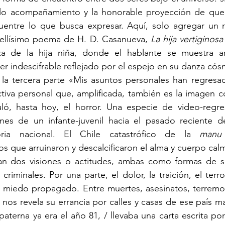
olo acompañamiento y la honorable proyección de que
cuentre lo que busca expresar. Aquí, solo agregar un n
bellísimo poema de H. D. Casanueva, 
La hija vertiginosa
a de la hija niña, donde el hablante se muestra ar
r indescifrable reflejado por el espejo en su danza cós
ctiva personal que, amplificada, también es la imagen col
ó, hasta hoy, el horror. Una especie de video-regre
iones de un infante-juvenil hacia el pasado reciente d
ria nacional. El Chile catastrófico de la 
manu 
s que arruinaron y descalcificaron el alma y cuerpo cal
riminales. Por una parte, el dolor, la traición, el terro
miedo propagado. Entre muertes, asesinatos, terremotos
 nos revela su errancia por calles y casas de ese país ma
paterna ya era el año 81, / llevaba una carta escrita por