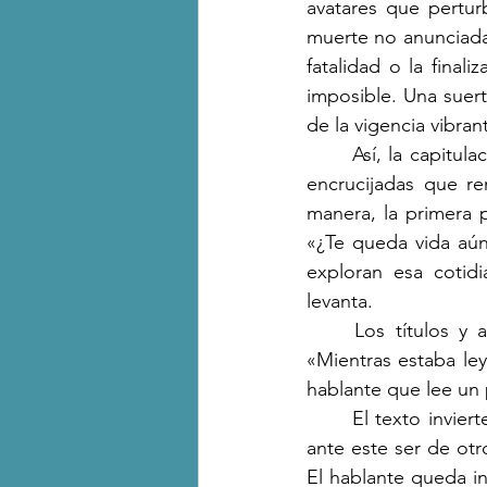
avatares que pertur
muerte no anunciada,
fatalidad o la final
imposible. Una suer
de la vigencia vibra
	Así, la capitulación del texto deja indicios claros sobre un recorrido entre laberintos y 
encrucijadas que re
manera, la primera p
«¿Te queda vida aún
exploran esa cotidi
levanta.
	Los títulos y algunos poemas muestran de buena forma aquello. Por ejemplo, en 
«Mientras estaba le
hablante que lee un p
	El texto invierte la fragilidad no tanto de los insectos, sino la del ser humano inerme, 
ante este ser de otro
El hablante queda i