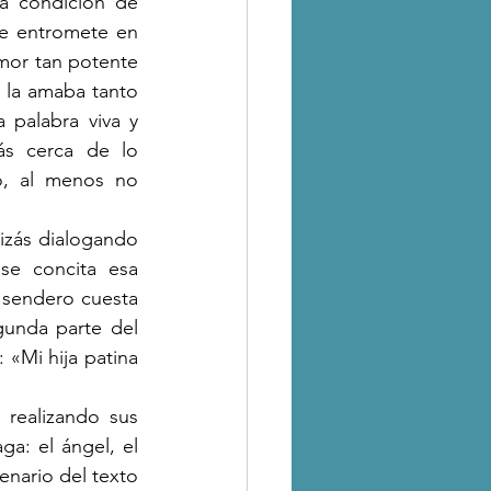
e entromete en 
mor tan potente 
 la amaba tanto 
palabra viva y 
s cerca de lo 
o, al menos no 
se concita esa 
e sendero cuesta 
unda parte del 
«Mi hija patina 
ga: el ángel, el 
enario del texto 