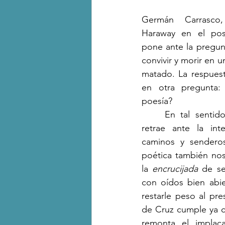
Germán Carrasco
Haraway en el post
pone ante la pregun
convivir y morir en
matado. La respuesta
en otra pregunta: 
poesía?
	En tal sentido, Cristian Cruz no se 
retrae ante la int
caminos y senderos
poética también nos 
la 
encrucijada
 de se
con oídos bien abie
restarle peso al pre
de Cruz cumple ya c
remonta el implaca