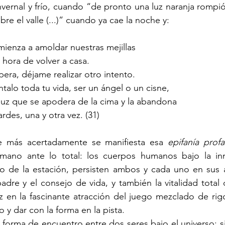
vernal y frío, cuando “de pronto una luz naranja rompió 
re el valle (...)” cuando ya cae la noche y:
omienza a amoldar nuestras mejillas
 hora de volver a casa.
pera, déjame realizar otro intento.
ntalo toda tu vida, ser un ángel o un cisne,
uz que se apodera de la cima y la abandona
ardes, una y otra vez. (31)
e más acertadamente se manifiesta esa 
epifanía prof
umano ante lo total: los cuerpos humanos bajo la in
frío de la estación, persisten ambos y cada uno en sus af
dre y el consejo de vida, y también la vitalidad total de
 en la fascinante atracción del juego mezclado de rigo
o y dar con la forma en la pista.