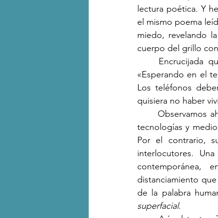
lectura poética. Y 
el mismo poema leído
miedo, revelando la 
cuerpo del grillo co
	Encrucijada que queda manifiesta también en ese lugar de tránsito constante: en 
«Esperando en el te
Los teléfonos deber
quisiera no haber vi
	Observamos ahí la disyuntiva, la separación en pleno y la forma en que las “nuevas” 
tecnologías y medio
Por el contrario, s
interlocutores. Una
contemporánea, e
distanciamiento que
superfacial
.