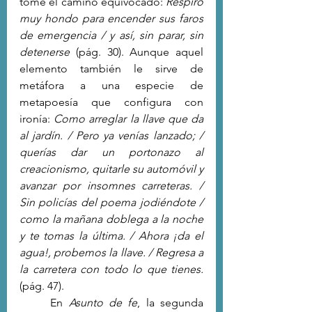
tome el camino equivocado: 
Respiró 
muy hondo para encender sus faros 
de emergencia / y así, sin parar, sin 
detenerse 
(pág. 30). Aunque aquel 
elemento también le sirve de 
metáfora a una especie de 
metapoesía que configura con 
ironía: 
Como arreglar la llave que da 
al jardín. / Pero ya venías lanzado; / 
querías dar un portonazo al 
creacionismo, quitarle su automóvil y 
avanzar por insomnes carreteras. / 
Sin policías del poema jodiéndote / 
como la mañana doblega a la noche 
y te tomas la última. / Ahora ¡da el 
agua!, probemos la llave. / Regresa a 
la carretera con todo lo que tienes. 
(pág. 47).
	En 
Asunto de fe
, la segunda 