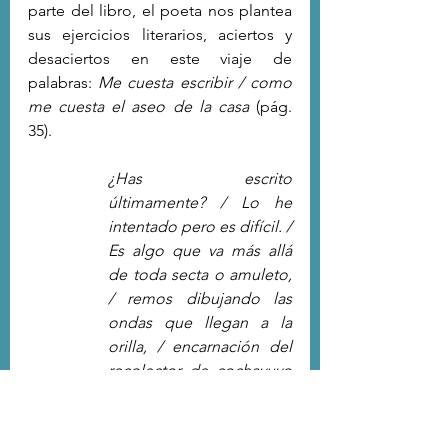
parte del libro, el poeta nos plantea 
sus ejercicios literarios, aciertos y 
desaciertos en este viaje de 
palabras: 
Me cuesta escribir / como 
me cuesta el aseo de la casa 
(pág. 
35).
¿Has escrito 
últimamente? / Lo he 
intentado pero es difícil. / 
Es algo que va más allá 
de toda secta o amuleto, 
/ remos dibujando las 
ondas que llegan a la 
orilla, / encarnación del 
recolector de cochayuyo 
que levanta sus poemas 
en la playa. / Sin 
optimismos ni fracasos 