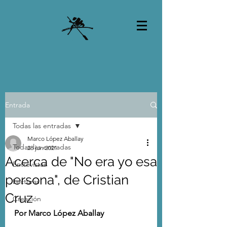
Entrada
Todas las entradas
Marco López Aballay
Todas las entradas
28 jun 2021
Acerca de "No era yo esa
Entrevistas
persona", de Cristian
Lecturas
Cruz
Creación
Por Marco López Aballay