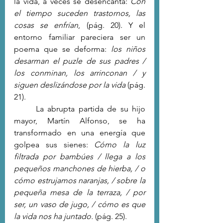
la vida, a veces se desencanta: 
Con 
el tiempo suceden trastornos, las 
cosas se enfrían
, (pág. 20). Y el 
entorno familiar pareciera ser un 
poema que se deforma: 
los niños 
desarman el puzle de sus padres / 
los conminan, los arrinconan / y 
siguen deslizándose por la vida 
(pág. 
21).
	La abrupta partida de su hijo 
mayor, Martín Alfonso, se ha 
transformado en una energía que 
golpea sus sienes: 
Cómo la luz 
filtrada por bambúes / llega a los 
pequeños manchones de hierba, / o 
cómo estrujamos naranjas, / sobre la 
pequeña mesa de la terraza, / por 
ser, un vaso de jugo, / cómo es que 
la vida nos ha juntado. 
(pág. 25).