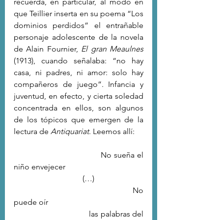
recuerda, en particular, al modo en 
que Teillier inserta en su poema “Los 
dominios perdidos” el entrañable 
personaje adolescente de la novela 
de Alain Fournier, 
El gran Meaulnes
(1913), cuando señalaba: “no hay 
casa, ni padres, ni amor: solo hay 
compañeros de juego”. Infancia y 
juventud, en efecto, y cierta soledad 
concentrada en ellos, son algunos 
de los tópicos que emergen de la 
lectura de 
Antiquariat
. Leemos allí:
                                    No sueña el 
niño envejecer
                                   (…)
                                                           No 
puede oír
                                   las palabras del 