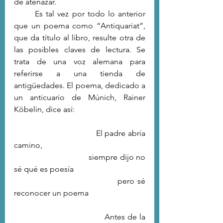
de atenazar.
	Es tal vez por todo lo anterior 
que un poema como “Antiquariat”, 
que da título al libro, resulte otra de 
las posibles claves de lectura. Se 
trata de una voz alemana para 
referirse a una tienda de 
antigüedades. El poema, dedicado a 
un anticuario de Múnich, Rainer 
Köbelin, dice así:
                                   El padre abría 
camino,
                                   siempre dijo no 
sé qué es poesía
                                   pero sé 
reconocer un poema
                                   Antes de la 