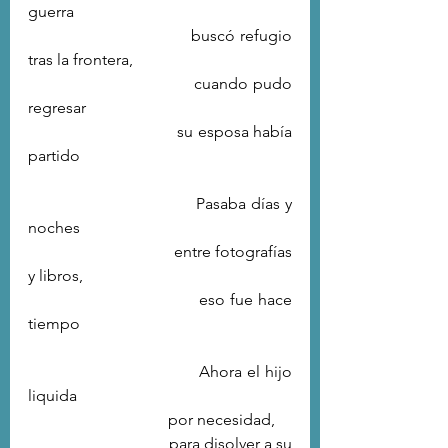
guerra
                                   buscó refugio 
tras la frontera,
                                   cuando pudo 
regresar
                                   su esposa había 
partido
                                   Pasaba días y 
noches
                                   entre fotografías 
y libros,
                                   eso fue hace 
tiempo
                                   Ahora el hijo 
liquida
                                   por necesidad,
                                   para disolver a su 