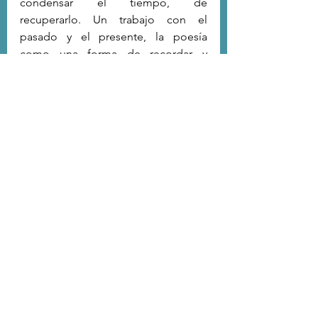
condensar el tiempo, de 
recuperarlo. Un trabajo con el 
pasado y el presente, la poesía 
como una forma de recordar y 
olvidar, a retazos. La poesía como 
forma de vida que “abre camino” 
para la necesaria búsqueda de una 
voz propia, incluso para la 
obligatoria e imperiosa acción de 
matar a todo padre, de modo de 
poder sostener una trayectoria 
despojada de toda amarra. La poesía 
como paso de infancia. Como el 
puente que habrá de conectar el 
porvenir con el pozo de la 
antigüedad de cada día. En ese 
sentido, la figura del 
encabalgamiento, recurrente en la 
escritura de Riedemann, es tal vez 