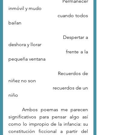
                                   Permanecer 
inmóvil y mudo
                                   cuando todos 
bailan
                                   Despertar a 
deshora y llorar
                                   frente a la 
pequeña ventana
                                   Recuerdos de 
niñez no son               
                                   recuerdos de un 
niño
	Ambos poemas me parecen 
significativos para pensar algo así 
como lo impropio de la infancia: su 
constitución ficcional a partir del 