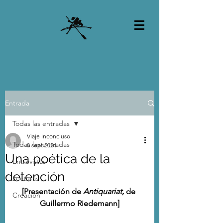
Entrada
Todas las entradas
Viaje inconcluso
Todas las entradas
8 sept 2024
Una poética de la
Entrevistas
detención
Lecturas
[Presentación de 
Antiquariat, 
de 
Creación
Guillermo Riedemann]