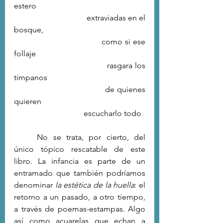
estero
                                   extraviadas en el 
bosque,
                                   como si ese 
follaje
                                   rasgara los 
tímpanos
                                   de quienes 
quieren
                                   escucharlo todo
	No se trata, por cierto, del 
único tópico rescatable de este 
libro. La infancia es parte de un 
entramado que también podríamos 
denominar 
la estética de la huella
: el 
retorno a un pasado, a otro tiempo, 
a través de poemas-estampas. Algo 
así como acuarelas que echan a 