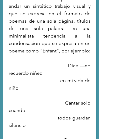
andar un sintético trabajo visual y 
que se expresa en el formato de 
poemas de una sola página, títulos 
de una sola palabra, en una 
minimalista tendencia a la 
condensación que se expresa en un 
poema como “Enfant”, por ejemplo:
                                   Dice 
—
no 
recuerdo niñez
                                   en mi vida de 
niño
                                   Cantar solo 
cuando
                                   todos guardan 
silencio