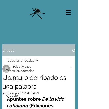
Entrada
Todas las entradas
Pablo Ayenao
Todas las entradas
10 abr 2021
Un muro derribado es
Entrevistas
una palabra
Lecturas
Actualizado:
12 abr 2021
Creación
Apuntes sobre
 De la vida 
cotidiana
 (Ediciones 