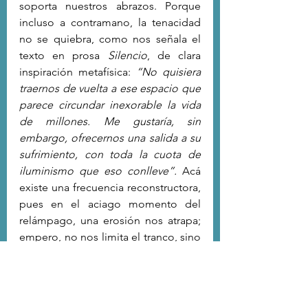
soporta nuestros abrazos.
Porque 
incluso a contramano, la tenacidad 
no se quiebra, como nos señala el 
texto en prosa 
Silencio
, de clara 
inspiración metafísica: 
“No quisiera 
traernos de vuelta a ese espacio que 
parece circundar inexorable la vida 
de millones. Me gustaría, sin 
embargo, ofrecernos una salida a su 
sufrimiento, con toda la cuota de 
iluminismo que eso conlleve”. 
Acá 
existe una frecuencia reconstructora, 
pues en el aciago momento del 
relámpago, una erosión nos atrapa; 
empero, no nos limita el tranco, sino 
que nos incita a portar una voz que 
confronte la abulia, el desgano de 
aquello impávido. Se establece, de 
esta manera, un llamamiento, 