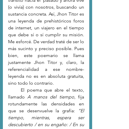
transitó hacia el  pasado y ahora vive 
(o vivía) con nosotros, buscando un 
sustancia concreta. Así, Jhon Titor es 
una leyenda de prehistóricos foros 
de internet, un viajero en el tiempo 
que debe sí o sí cumplir su misión. 
Me esforcé. De verdad traté de ser lo 
más sucinto y preciso posible. Pues 
bien, este poemario se llama 
justamente Jhon Titor y, claro, la 
referencialidad a ese nombre-
leyenda no es en absoluta gratuita, 
sino todo lo contrario.
	El poema que abre el texto, 
llamado 
A manos del tiempo
, fija 
rotundamente las densidades en 
que se desenvuelve la grafía: 
“El 
tiempo, mientras, espera ser 
descubierto / en su engaño: / En su 