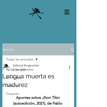
Entrada
Todas las entradas
Editorial Bogavantes
Todas las entradas
3 oct 2022
Lengua muerta es
Entrevistas
madurez
Lecturas
Creación
Apuntes sobre 
Jhon Titor
(autoedición, 2021), de Pablo 