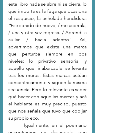
este libro nada se abre ni se cierra, lo 
que importa es la fuga que ocasiona 
el resquicio, la anhelada hendidura: 
“
Ese sonido de nuevo, / me acorrala, 
/ una y otra vez regresa. / Aprendí a 
aullar / hacia adentro”
. 
Así
, 
advertimos que existe una marca 
que perturba siempre en dos 
niveles: lo privativo sensorial y 
aquello que, inabarcable, se levanta 
tras los muros. Estas marcas actúan 
concéntricamente y siguen la misma 
secuencia. Pero lo relevante es saber 
qué hacer con aquellas marcas y acá 
el hablante es muy preciso, puesto 
que nos señala que tuvo que cobijar 
su propio eco.
  	Igualmente, en el poemario 
encontramos un desarreglo que 