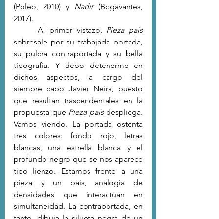
(Poleo, 2010) y 
Nadir
 (Bogavantes, 
2017).
 	Al primer vistazo, 
Pieza país
sobresale por su trabajada portada, 
su pulcra contraportada y su bella 
tipografía. Y debo detenerme en 
dichos aspectos, a cargo del 
siempre capo Javier Neira, puesto 
que resultan trascendentales en la 
propuesta que 
Pieza país
 despliega. 
Vamos viendo. La portada ostenta 
tres colores: fondo rojo, letras 
blancas, una estrella blanca y el 
profundo negro que se nos aparece 
tipo lienzo. Estamos frente a una 
pieza y un país, analogía de 
densidades que interactúan en 
simultaneidad. La contraportada, en 
tanto, dibuja la silueta negra de un 