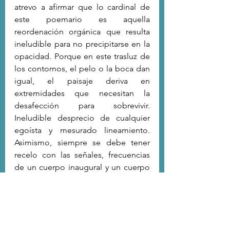
atrevo a afirmar que lo cardinal de 
este poemario es aquella 
reordenación orgánica que resulta 
ineludible para no precipitarse en la 
opacidad. Porque en este trasluz de 
los contornos, el pelo o la boca dan 
igual, el paisaje deriva en 
extremidades que necesitan la 
desafección para sobrevivir. 
Ineludible desprecio de cualquier 
egoísta y mesurado lineamiento. 
Asimismo, siempre se debe tener 
recelo con las señales, frecuencias 
de un cuerpo inaugural y un cuerpo 
sonámbulo; tesituras en circulación 
que, desde una frenética severidad, 
transfieren el eco arrojado en el 
desierto. Pero nosotros no nos 
perdamos, aquello siempre fue su 