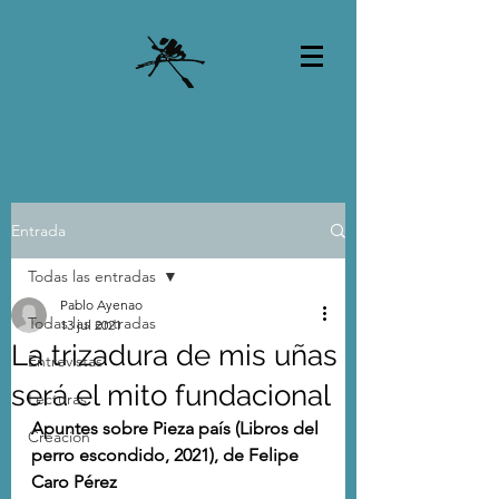
Entrada
Todas las entradas
Pablo Ayenao
Todas las entradas
13 jul 2021
La trizadura de mis uñas
Entrevistas
será el mito fundacional
Lecturas
Apuntes sobre Pieza país (Libros del 
Creación
perro escondido, 2021), de Felipe 
Caro Pérez