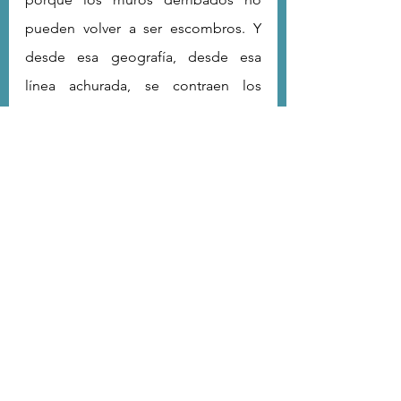
pueden volver a ser escombros. Y 
desde esa geografía, desde esa 
línea achurada, se contraen los 
huesos oxidados, inefablemente 
rotos.
	Debido a su importancia, es 
necesario referirse al poema 
“Manifiesto hacendoso”, texto en 
donde se delimitan complicidades y 
afectaciones, no exactamente con la 
letra, sino aquello que congrega: la 
letra de la historia. Hacia allá van las 
flechas y sus blancos: “Tengo los 
ojos morados, el sexo roto, / 