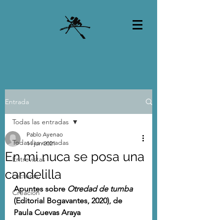
Entrada
Todas las entradas
Pablo Ayenao
Todas las entradas
14 jun 2021
En mi nuca se posa una
Entrevistas
candelilla
Lecturas
Apuntes sobre 
Otredad de tumba
Creación
(Editorial Bogavantes, 2020), de 
Paula Cuevas Araya