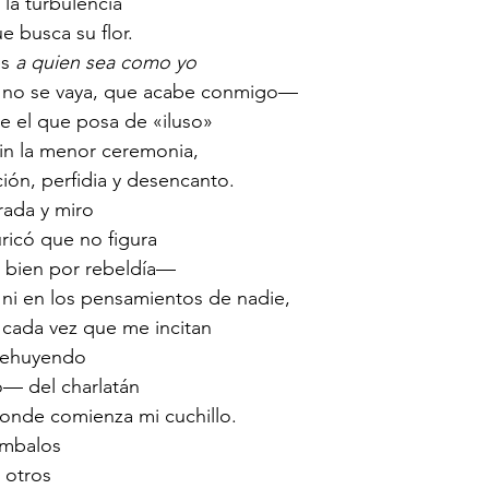
 la turbulencia
 busca su flor.
s 
a quien sea como yo
e no se vaya, que acabe conmigo—
ue el que posa de «iluso» 
sin la menor ceremonia,
ión, perfidia y desencanto.
rada y miro
ricó que no figura
 bien por rebeldía—
s ni en los pensamientos de nadie,
 cada vez que me incitan
rehuyendo 
o— del charlatán
donde comienza mi cuchillo.
ímbalos
otros 