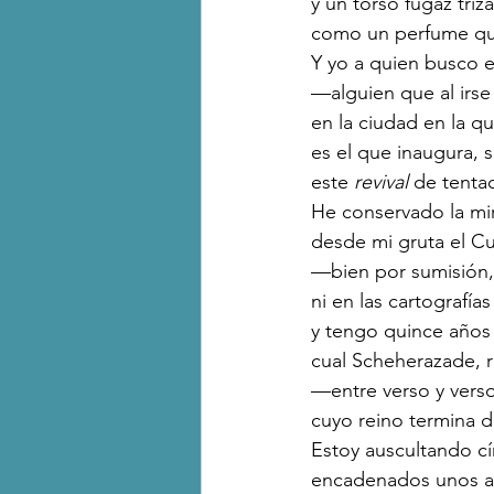
y un torso fugaz triza
como un perfume que
Y yo a quien busco e
—alguien que al irs
en la ciudad en la q
es el que inaugura, 
este 
revival 
de tentac
He conservado la mi
desde mi gruta el Cu
—bien por sumisión,
ni en las cartografía
y tengo quince años
cual Scheherazade, 
—entre verso y vers
cuyo reino termina 
Estoy auscultando c
encadenados unos a 