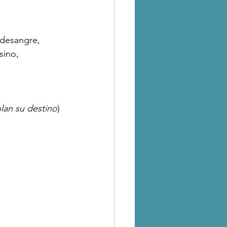
e desangre,
sino,
lan su destino
)