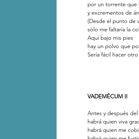
por un torrente que l
y excrementos de áng
(Desde el punto de v
sólo me faltaría la col
Aquí bajo mis pies
hay un polvo que podr
Sería fácil hacer otr
VADEMÉCUM II
Antes y después del
habrá quien viva grac
habrá quien me cobij
habrá quien me fusti