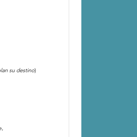
lan su destino
)
e,