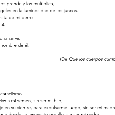
os prende y los multiplica,
eles en la luminosidad de los juncos. 
ista de mi perro
a).
ía servir. 
o hombre de él.
										(De 
Que los cuerpos cump
 cataclismo
ias a mi semen, sin ser mi hijo,
e en su vientre, para expulsarme luego, sin ser mi madr
gue desde su insensato orgullo, sin ser mi padre,