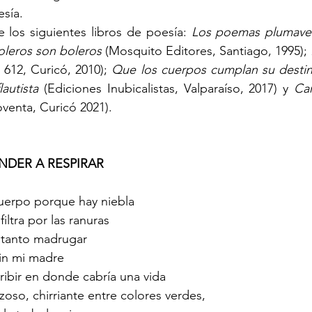
sía. 
 los siguientes libros de poesía: 
Los poemas plumaver
oleros son boleros 
(Mosquito Editores, Santiago, 1995); 
 612, Curicó, 2010); 
Que los cuerpos cumplan su desti
lautista
 (Ediciones Inubicalistas, Valparaíso, 2017) y 
Ca
venta, Curicó 2021).
NDER A RESPIRAR
cuerpo porque hay niebla
iltra por las ranuras
 tanto madrugar
sin mi madre
ribir en donde cabría una vida 
oso, chirriante entre colores verdes,