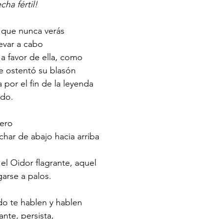
echa fértil! 
 que nunca verás
levar a cabo
 a favor de ella, como
ue ostentó su blasón
 por el fin de la leyenda
edo.
ero 
har de abajo hacia arriba
el Oidor flagrante, aquel 
garse a palos.
do te hablen y hablen
ante, persista,