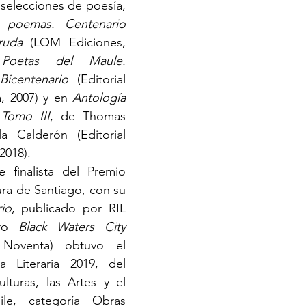
 selecciones de poesía, 
poemas. Centenario 
ruda 
(LOM Ediciones, 
 
Poetas del Maule. 
Bicentenario 
(Editorial 
, 2007) y en 
Antología 
 Tomo III
, de Thomas 
la Calderón (Editorial 
2018). 
 finalista del Premio 
ura de Santiago, con su 
io
, publicado por RIL 
ro 
Black Waters City 
Noventa) obtuvo el 
Literaria 2019, del 
lturas, las Artes y el 
le, categoría Obras 