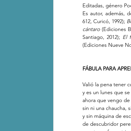
Editadas, género Poe
Es autor, además, de
612, Curicó, 1992); 
B
cántaro 
(Ediciones B
Santiago, 2012); 
El f
(Ediciones Nueve No
FÁBULA PARA APRE
Valió la pena tener 
y es un lunes que se f
ahora que vengo de
sin ni una chaucha, 
y sin máquina de esc
de descubridor perez