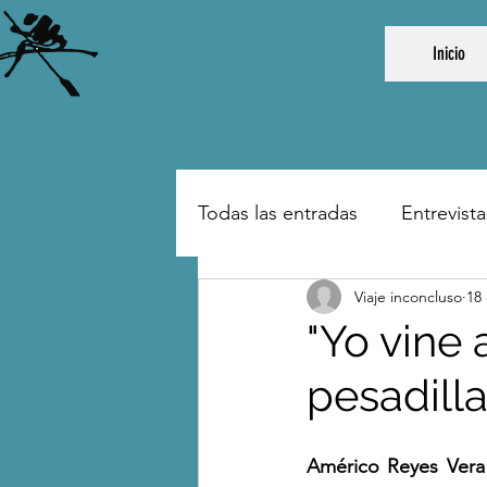
Inicio
Todas las entradas
Entrevista
Viaje inconcluso
18
"Yo vine
pesadill
Américo Reyes Vera