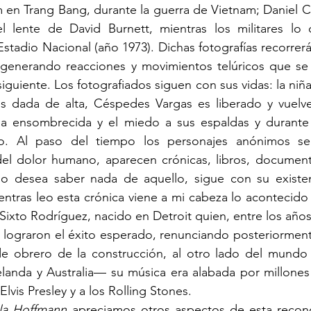
 en Trang Bang, durante la guerra de Vietnam; Daniel C
l lente de David Burnett, mientras los militares lo
Estadio Nacional (año 1973). Dichas fotografías recorrer
, generando reacciones y movimientos telúricos que se 
iguiente. Los fotografiados siguen con sus vidas: la niñ
 dada de alta, Céspedes Vargas es liberado y vuelve
a ensombrecida y el miedo a sus espaldas y durante 
o. Al paso del tiempo los personajes anónimos se 
el dolor humano, aparecen crónicas, libros, document
o desea saber nada de aquello, sigue con su existen
tras leo esta crónica viene a mi cabeza lo acontecido 
ixto Rodríguez, nacido en Detroit quien, entre los años 
lograron el éxito esperado, renunciando posteriormente
de obrero de la construcción, al otro lado del mundo 
anda y Australia— su música era alabada por millones 
lvis Presley y a los Rolling Stones.
la Hoffmann 
apreciamos otros aspectos de esta reconoc