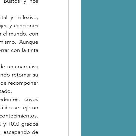
 Bustos y nos 
er y canciones 
r el mundo, con 
umismo. Aunque 
ar con la tinta 
e una narrativa 
ndo retomar su 
d de recomponer 
tado.
edentes, cuyos 
fico se teje un 
ontecimientos. 
 y 1000 grados 
a, escapando de 