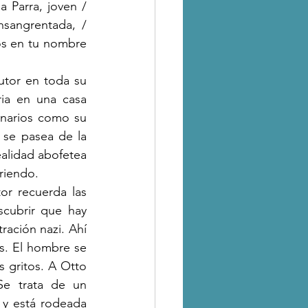
 Parra, joven
 / 
nsangrentada,
 / 
s en tu nombre 
autor en toda su 
ria en una casa 
narios como su 
se pasea de la 
alidad abofetea 
rriendo.
or recuerda las 
scubrir que hay 
ción nazi. Ahí 
s. El hombre se 
 gritos. A Otto 
e trata de un 
y está rodeada 