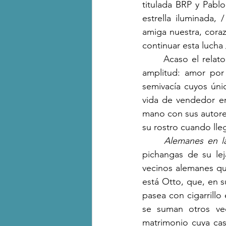
titulada BRP y Pabl
estrella iluminada,
 /
amiga nuestra, coraz
continuar esta lucha
 
	Acaso el relato
amplitud: amor por 
semivacía cuyos úni
vida de vendedor en
mano con sus autores
su rostro cuando lle
Alemanes en l
pichangas de su lej
vecinos alemanes qu
está Otto, que, en s
pasea con cigarrillo
se suman otros ve
matrimonio cuya cas