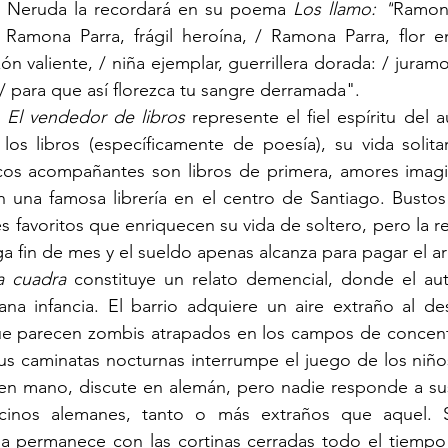
o Neruda la recordará en su poema 
Los llamo: "
Ramona
 
Ramona Parra, frágil heroína,
 / 
Ramona Parra, flor e
ón valiente,
 / 
niña ejemplar, guerrillera dorada:
 / 
juramo
/ 
para que así florezca tu sangre derramada".
 
El vendedor de libros 
represente el fiel espíritu del 
los libros (específicamente de poesía), su vida solita
cos acompañantes son libros de primera, amores imagi
 una famosa librería en el centro de Santiago. Bustos 
 favoritos que enriquecen su vida de soltero, pero la re
ga fin de mes y el sueldo apenas alcanza para pagar el a
a cuadra 
constituye un relato demencial, donde el aut
ana infancia. El barrio adquiere un aire extraño al de
e parecen zombis atrapados en los campos de concentra
us caminatas nocturnas interrumpe el juego de los niño
 en mano, discute en alemán, pero nadie responde a sus
cinos alemanes, tanto o más extraños que aquel. S
a permanece con las cortinas cerradas todo el tiempo 