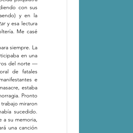
diendo con sus 
aendo) y en la 
ar 
y esa lectura 
tería. Me casé 
ara siempre. La 
ticipaba en una 
eros del norte —
al de fatales 
anifestantes e 
asacre, estaba 
morragia. Pronto 
trabajo miraron 
bía sucedido. 
e a su memoria, 
ará una canción 