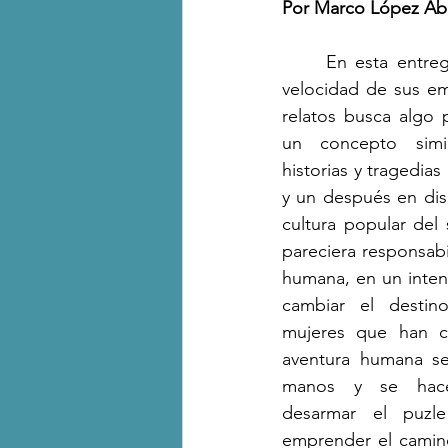
Por Marco López Aba
	En esta entrega, Bustos escribe a la 
velocidad de sus em
relatos busca algo p
un concepto simil
historias y tragedia
y un después en disí
cultura popular del
pareciera responsabil
humana, en un intent
cambiar el destin
mujeres que han ca
aventura humana se
manos y se hace u
desarmar el puzle
emprender el camino