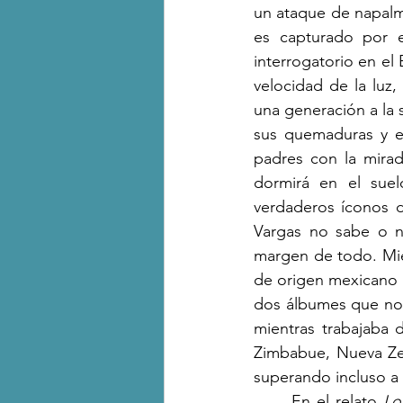
un ataque de napalm
es capturado por e
interrogatorio en el 
velocidad de la luz
una generación a la s
sus quemaduras y es
padres con la mirad
dormirá en el suel
verdaderos íconos d
Vargas no sabe o n
margen de todo. Mien
de origen mexicano S
dos álbumes que no 
mientras trabajaba 
Zimbabue, Nueva Zel
superando incluso a E
	En el relato 
Lo