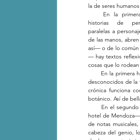
la de seres humanos 
	En la primera parte el libro traza 
historias de per
paralelas a persona
de las manos, abren 
así— o de lo común a 
— hay textos reflexi
cosas que lo rodean
	En la primera historia adivinamos las buenas intenciones de Bustos, revelando pasajes 
desconocidos de la
crónica funciona co
botánico. Así de bel
	En el segundo relato —mientras Charly García se tira un piquero en la piscina de un 
hotel de Mendoza— B
de notas musicales,
cabeza del genio, lo