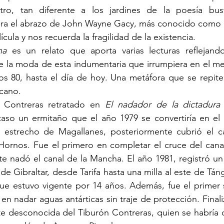
stro, tan diferente a los jardines de la poesía bus
era el abrazo de John Wayne Gacy, más conocido como 
ícula y nos recuerda la fragilidad de la existencia.
na 
es un relato que aporta varias lecturas reflejan
e la moda de esta indumentaria que irrumpiera en el me
s 80, hasta el día de hoy. Una metáfora que se repite 
cano.
n Contreras retratado en 
El nadador de la dictadura
caso un ermitaño que el año 1979 se convertiría en el 
l estrecho de Magallanes, posteriormente cubrió el ca
 Hornos. Fue el primero en completar el cruce del cana
e nadó el canal de la Mancha. El año 1981, registró un
 de Gibraltar, desde Tarifa hasta una milla al este de Táng
ue estuvo vigente por 14 años. Además, fue el primer
n nadar aguas antárticas sin traje de protección. Finali
te desconocida del Tiburón Contreras, quien se habría c