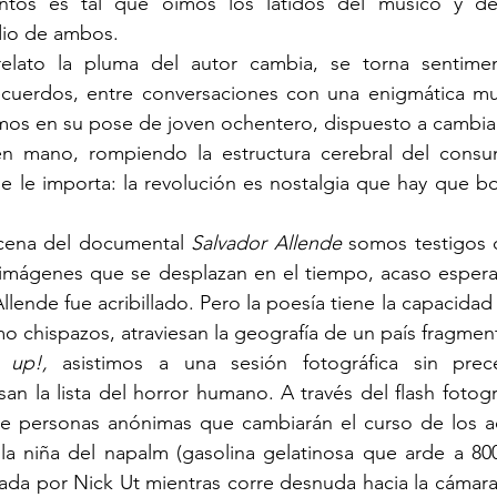
ntos es tal que oímos los latidos del músico y de
io de ambos.
uerdos, entre conversaciones con una enigmática muj
amos en su pose de joven ochentero, dispuesto a cambia
 en mano, rompiendo la estructura cerebral del cons
e le importa: la revolución es nostalgia que hay que borr
scena del documental 
Salvador Allende 
somos testigos d
 imágenes que se desplazan en el tiempo, acaso espera
llende fue acribillado. Pero la poesía tiene la capacida
o chispazos, atraviesan la geografía de un país fragmen
 up!, 
asistimos a una sesión fotográfica sin prec
an la lista del horror humano. A través del flash fotográ
 de personas anónimas que cambiarán el curso de los ac
la niña del napalm (gasolina gelatinosa que arde a 800
fiada por Nick Ut mientras corre desnuda hacia la cámar