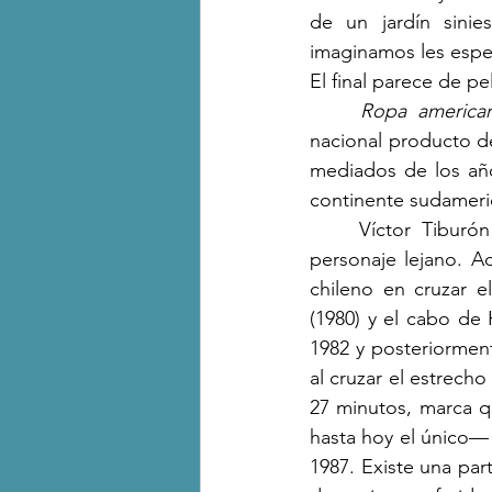
de un jardín sinie
imaginamos les esp
El final parece de pel
Ropa america
nacional producto d
mediados de los año
continente sudameri
	Víctor Tiburó
personaje lejano. A
chileno en cruzar e
(1980) y el cabo de
1982 y posteriorment
al cruzar el estrecho
27 minutos, marca q
hasta hoy el único— e
1987. Existe una par