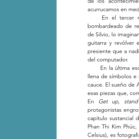
de los acontecimie
acurrucamos en med
	En el tercer relato la pluma del autor cambia, se torna sentimental y reflexivo, 
bombardeado de rec
de Silvio, lo imagin
guitarra y revólver
presiente que a nadi
del computador.
	En la última e
llena de símbolos e
cauce. El sueño de A
esas piezas que, com
En 
Get up, stand
protagonistas engros
capítulo sustancial
Phan Thi Kim Phúc, 
Celsius), es fotogra