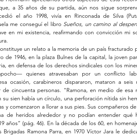
que, a 35 años de su partida, aún nos sigue sorpren
edió el año 1998, vivía en Rinconada de Silva (Put
uela me conseguí el libro 
Sueños, un camino al despert
ve en mi existencia, reafirmando con convicción mi sol
ura.
onstituye un relato a la memoria de un país fracturado p
o de 1946, en la plaza Bulnes de la capital, la joven par
ria, en defensa de los derechos sindicales con los min
ocho— quienes atravesaban por un conflicto labor
sa ocasión, carabineros dispararon, mataron a seis m
r de cincuenta personas. "Ramona, en medio de esa m
n su sien había un círculo, una perforación nítida sin he
s y comenzaron a llorar a sus pies. Sus compañeros de 
a de heridos alrededor y no podían entender qué ha
19 años”
(pág. 46). En la década de los 60, en homenaj
as Brigadas Ramona Parra, en 1970 Víctor Jara le dedic