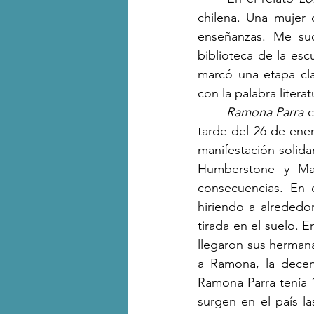
chilena. Una mujer 
enseñanzas. Me suc
biblioteca de la esc
marcó una etapa cla
con la palabra literat
Ramona Parra 
c
tarde del 26 de ener
manifestación solida
Humberstone y Map
consecuencias. En e
hiriendo a alrededo
tirada en el suelo. E
llegaron sus hermana
a Ramona, la decen
Ramona Parra tenía 
surgen en el país l