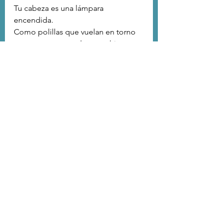
Tu cabeza es una lámpara 
encendida.
Como polillas que vuelan en torno
se queman recuerdos marchitos.
El tiempo transcurre dentro de una 
botella
donde el viento mece tu barca 
sobre las olas de un mar enrojecido.
POSTAL DE INVIERNO
El día comienza a abandonar los 
tejados
Va dejando sobre sí una estela de 
sombras.
Con la mirada de un náufrago que 
se hunde