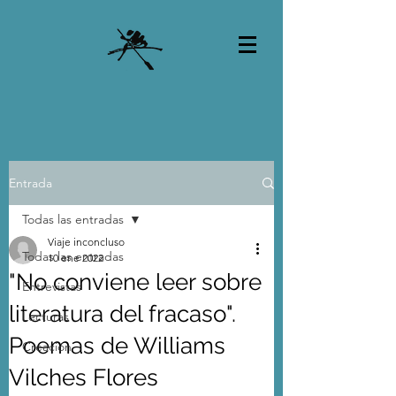
Entrada
Todas las entradas
Viaje inconcluso
Todas las entradas
10 ene 2022
"No conviene leer sobre
Entrevistas
literatura del fracaso".
Lecturas
Poemas de Williams
Creación
Vilches Flores