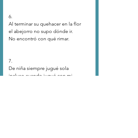
6.
Al terminar su quehacer en la flor
el abejorro no supo dónde ir.
No encontró con qué rimar.
7.
De niña siempre jugué sola 
incluso cuando jugué con mi 
hermana 
jugué sola  
jugué por ejemplo a las damas 
tan blancas tan negras tan drásticas  
en mi jugada no hubo estrategia  
y quedé expuesta como blanco 
pan sobre la mesa a la hora de 
almuerzo 