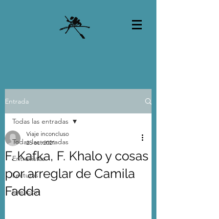
Entrada
Todas las entradas
Viaje inconcluso
Todas las entradas
25 oct 2021
F. Kafka, F. Khalo y cosas
Entrevistas
por arreglar de Camila
Lecturas
Fadda
Creación