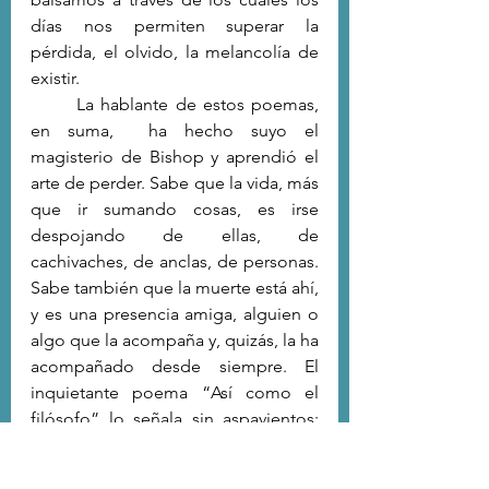
días nos permiten superar la 
pérdida, el olvido, la melancolía de 
existir.
	La hablante de estos poemas, 
en suma,  ha hecho suyo el 
magisterio de Bishop y aprendió el 
arte de perder. Sabe que la vida, más 
que ir sumando cosas, es irse 
despojando de ellas, de 
cachivaches, de anclas, de personas. 
Sabe también que la muerte está ahí, 
y es una presencia amiga, alguien o 
algo que la acompaña y, quizás, la ha 
acompañado desde siempre. El 
inquietante poema “Así como el 
filósofo” lo señala sin aspavientos: 
“Así como el filósofo / que practica 
una melodía en su flauta / mientras 