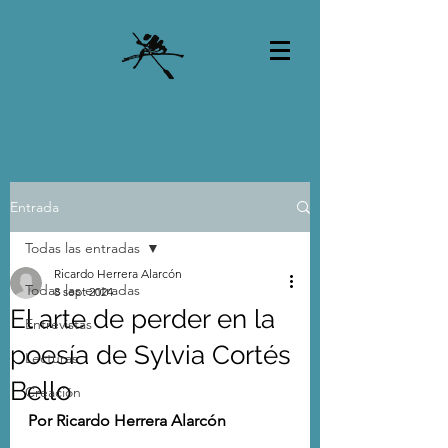
Entrada
Todas las entradas
Ricardo Herrera Alarcón
Todas las entradas
8 sept 2024
El arte de perder en la
Entrevistas
poesía de Sylvia Cortés
Lecturas
Bello
Creación
Por Ricardo Herrera Alarcón