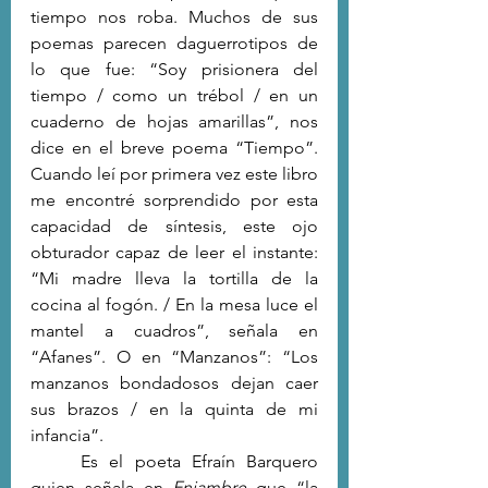
tiempo nos roba. Muchos de sus 
poemas parecen daguerrotipos de 
lo que fue: “Soy prisionera del 
tiempo / como un trébol / en un 
cuaderno de hojas amarillas”, nos 
dice en el breve poema “Tiempo”. 
Cuando leí por primera vez este libro 
me encontré sorprendido por esta 
capacidad de síntesis, este ojo 
obturador capaz de leer el instante: 
“Mi madre lleva la tortilla de la 
cocina al fogón. / En la mesa luce el 
mantel a cuadros”, señala en 
“Afanes”. O en “Manzanos”: “Los 
manzanos bondadosos dejan caer 
sus brazos / en la quinta de mi 
infancia”.
	Es el poeta Efraín Barquero 
quien señala en 
Enjambre
 que “la 