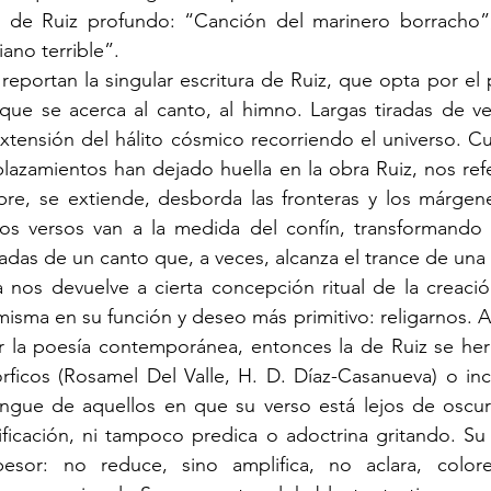
 de Ruiz profundo: “Canción del marinero borracho”,
ano terrible”. 
que se acerca al canto, al himno. Largas tiradas de ver
xtensión del hálito cósmico recorriendo el universo. C
plazamientos han dejado huella en la obra Ruiz, nos refe
e, se extiende, desborda las fronteras y los márgenes:
, los versos van a la medida del confín, transformando
nadas de un canto que, a veces, alcanza el trance de una
 misma en su función y deseo más primitivo: religarnos. 
r la poesía contemporánea, entonces la de Ruiz se her
órficos (Rosamel Del Valle, H. D. Díaz-Casanueva) o in
ingue de aquellos en que su verso está lejos de oscure
ificación, ni tampoco predica o adoctrina gritando. Su
pesor: no reduce, sino amplifica, no aclara, color