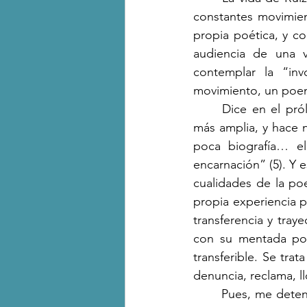
constantes movimien
propia poética, y c
audiencia de una v
contemplar la “inv
movimiento, un poema
	Dice en el prólogo: “Una voz que revalora, remezcla el paisaje desde la perspectiva 
más amplia, y hace n
poca biografía… el
encarnación” (5). Y 
cualidades de la po
propia experiencia p
transferencia y tray
con su mentada poe
transferible. Se trat
denuncia, reclama, l
	Pues, me detengo en comentar un valiosísimo material, un libro antológico que reúne 