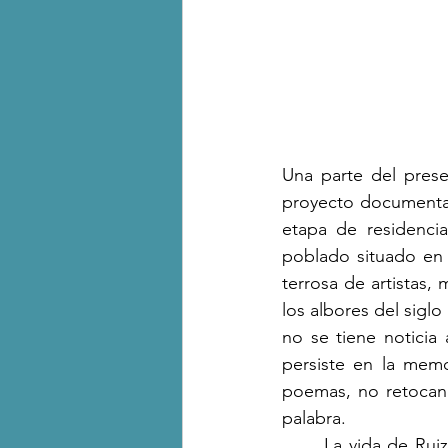
Una parte del prese
proyecto documental 
etapa de residenci
poblado situado en l
terrosa de artistas, 
los albores del sigl
no se tiene noticia
persiste en la memo
poemas, no retocand
palabra.  
	La vida de Ruiz ha estado marcada por la errancia y el desplazamiento territorial. Sus 