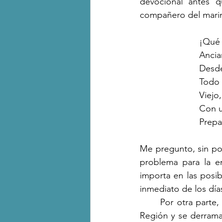
devocional antes q
compañero del mari
¡Qué 
Ancia
Desde
Todo 
Viejo
Con u
Prepa
Me pregunto, sin po
problema para la e
importa en las posib
inmediato de los días
	Por otra parte, el poeta vuelve su vista hacia el interior de los valles elevados de la IV 
Región y se derrama