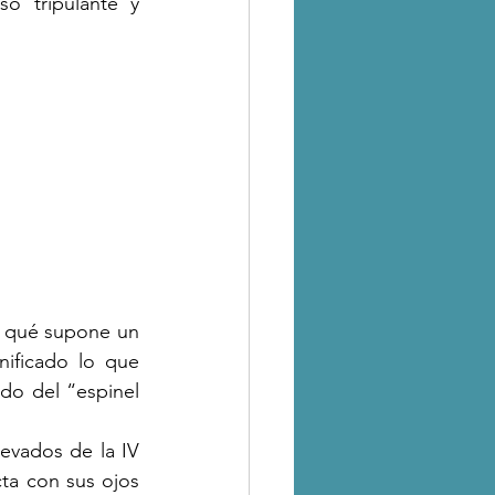
o tripulante y 
 qué supone un 
ificado lo que 
do del “espinel 
ta con sus ojos 