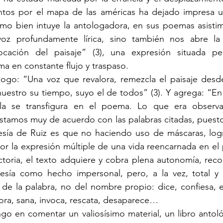
tos por el mapa de las américas ha dejado impresa un
omo bien intuye la antologadora, en sus poemas asistim
oz profundamente lírica, sino también nos abre la 
ocación del paisaje” (3), una expresión situada pe
 en constante flujo y traspaso. 
uestro su tiempo, suyo el de todos” (3). Y agrega: “En 
la se transfigura en el poema. Lo que era observac
estamos muy de acuerdo con las palabras citadas, puesto
esía de Ruiz es que no haciendo uso de máscaras, logr
or la expresión múltiple de una vida reencarnada en el
ectoria, el texto adquiere y cobra plena autonomía, reco
sía como hecho impersonal, pero, a la vez, total y 
a de la palabra, no del nombre propio: dice, confiesa, e
lora, sana, invoca, rescata, desaparece…  