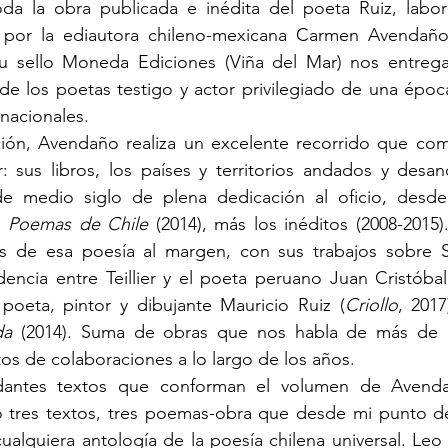
da la obra publicada e inédita del poeta Ruiz, labor
d por la ediautora chileno-mexicana Carmen Avendaño
u sello Moneda Ediciones (Viña del Mar) nos entrega
 los poetas testigo y actor privilegiado de una época 
 nacionales.
r: sus libros, los países y territorios andados y desa
e medio siglo de plena dedicación al oficio, desde
a 
Poemas de Chile
 (2014), más los inéditos (2008-2015
s de esa poesía al margen, con sus trabajos sobre Ste
dencia entre Teillier y el poeta peruano Juan Cristóbal
oeta, pintor y dibujante Mauricio Ruiz (
Criollo
, 2017
da
 (2014). Suma de obras que nos habla de más de 
tos de colaboraciones a lo largo de los años. 
 tres textos, tres poemas-obra que desde mi punto de 
ualquiera antología de la poesía chilena universal. Leo 