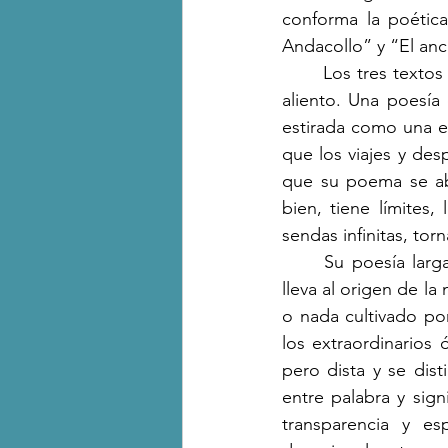
conforma la poética
Andacollo” y “El anci
	Los tres textos reportan la singular escritura de Ruiz, que opta por el poema de largo 
aliento. Una poesía 
estirada como una e
que los viajes y des
que su poema se abr
bien, tiene límites
sendas infinitas, tor
	Su poesía larga nos devuelve a cierta concepción ritual de la creación, es decir, nos 
lleva al origen de la
o nada cultivado po
los extraordinarios 
pero dista y se dist
entre palabra y sign
transparencia y es