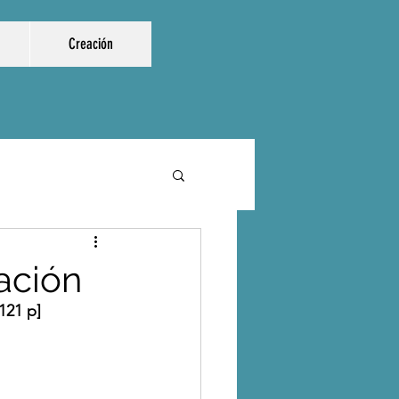
Creación
tación
121 p]