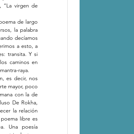
 “La virgen de 
sos, la palabra 
uando decíamos 
rimos a esto, a 
 transita. Y si 
 los caminos en 
 mantra-raya. 
Arte mayor, poco 
mana con la de 
cluso De Rokha, 
cer la relación 
 poema libre es 
ea. Una poesía 