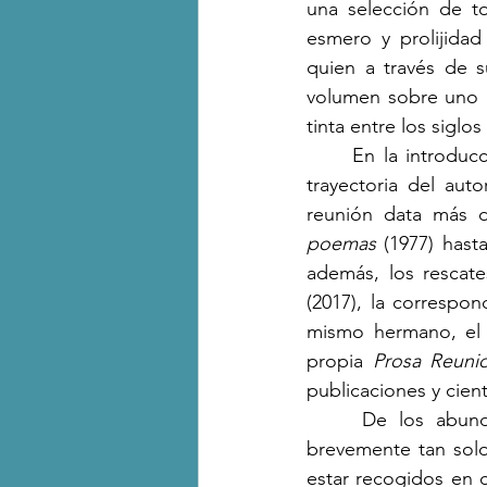
una selección de to
esmero y prolijida
quien a través de s
volumen sobre uno de
tinta entre los siglos
	En la introducción, Avendaño realiza un excelente recorrido que compacta la amplia 
trayectoria del auto
reunión data más d
poemas
 (1977) hast
además, los rescate
(2017), la correspon
mismo hermano, el p
propia 
Prosa Reuni
publicaciones y cien
 	De los abundantes textos que conforman el volumen de Avendaño, comentaré 
brevemente tan solo
estar recogidos en c