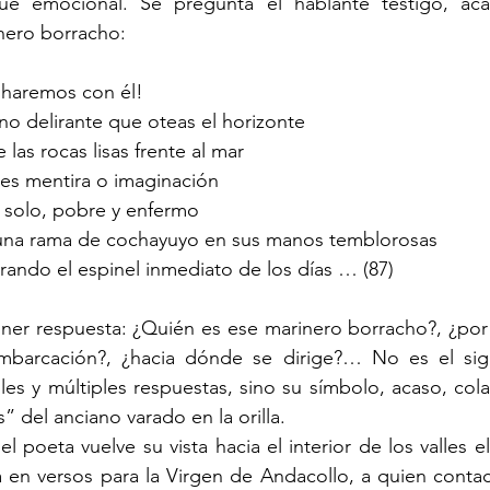
ue emocional. Se pregunta el hablante testigo, acas
nero borracho:
haremos con él!
no delirante que oteas el horizonte
 las rocas lisas frente al mar
es mentira o imaginación
, solo, pobre y enfermo
na rama de cochayuyo en sus manos temblorosas
rando el espinel inmediato de los días … (87)   
ner respuesta: ¿Quién es ese marinero borracho?, ¿por
mbarcación?, ¿hacia dónde se dirige?… No es el sign
les y múltiples respuestas, sino su símbolo, acaso, cola
” del anciano varado en la orilla. 
 en versos para la Virgen de Andacollo, a quien contac