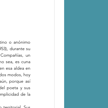
tino o anónimo 
53), durante su 
Compañías, un 
ho sea, es cuna 
 en esa aldea en 
odos modos, hoy 
aún, porque así 
el poeta y sus 
plicidad de la 