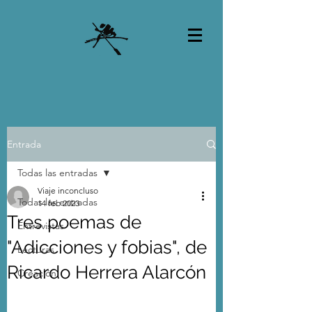
Entrada
Todas las entradas
Viaje inconcluso
Todas las entradas
14 feb 2023
Tres poemas de
Entrevistas
"Adicciones y fobias", de
Lecturas
Ricardo Herrera Alarcón
Creación