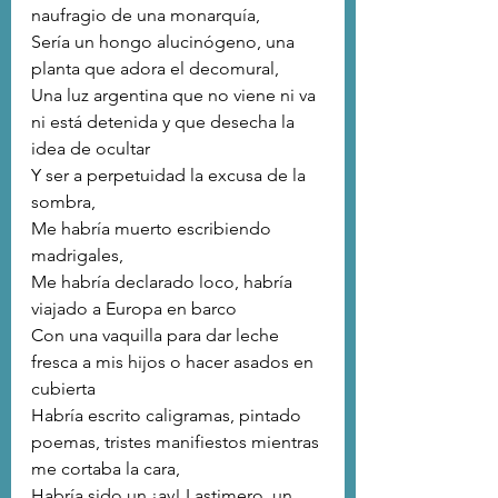
naufragio de una monarquía,
Sería un hongo alucinógeno, una 
planta que adora el decomural,
Una luz argentina que no viene ni va 
ni está detenida y que desecha la 
idea de ocultar
Y ser a perpetuidad la excusa de la 
sombra,
Me habría muerto escribiendo 
madrigales,
Me habría declarado loco, habría 
viajado a Europa en barco
Con una vaquilla para dar leche 
fresca a mis hijos o hacer asados en 
cubierta
Habría escrito caligramas, pintado 
poemas, tristes manifiestos mientras 
me cortaba la cara,
Habría sido un ¡ay! Lastimero, un 