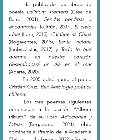
	Ha publicado los libros de 
poesía 
Delirium Tremens
 (Casa de 
Barro, 2001), 
Sendas perdidas y 
encontradas
 (Kultrún, 2007), 
El cielo 
ideal
 (Lom, 2013), 
Carahue es China
(Bogavantes, 2015), 
Santa Victoria
(Inubicalistas, 2017) y
 Todo lo que 
duerme en nuestro corazón 
desembocará un día en el mar
(Aparte, 2020).
	En 2005 editó, junto al poeta 
Cristian Cruz, 
Bar: Antología poética 
chilena
.
	Los tres poemas siguientes 
pertenecen a la sección "Álbum 
tributo" de su libro 
Adicciones y 
fobias
 (Bogavantes, 2021), obra 
nominada al Premio de la Academia 
Chilena de la Lengua 2022 y finalista 