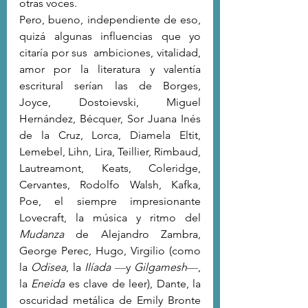
otras voces.
Pero, bueno, independiente de eso, 
quizá algunas influencias que yo 
citaría por sus  ambiciones, vitalidad, 
amor por la literatura y valentía 
escritural serían las de Borges, 
Joyce, Dostoievski, Miguel 
Hernández, Bécquer, Sor Juana Inés 
de la Cruz, Lorca, Diamela Eltit, 
Lemebel, Lihn, Lira, Teillier, Rimbaud, 
Lautreamont, Keats, Coleridge, 
Cervantes, Rodolfo Walsh, Kafka, 
Poe, el siempre impresionante 
Lovecraft, la música y ritmo del 
Mudanza
 de Alejandro Zambra, 
George Perec, Hugo, Virgilio (como 
la 
Odisea
, la 
Ilíada
—
y 
Gilgamesh
—
, 
la 
Eneida
 es clave de leer), Dante, la 
oscuridad metálica de Emily Bronte 