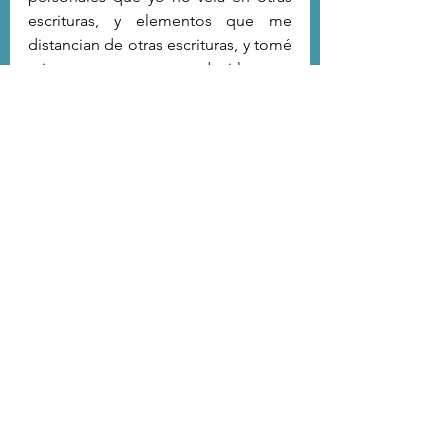
escrituras, y elementos que me 
distancian de otras escrituras, y tomé 
mi turno para decirlas y 
posicionarme, aunque sin afán de 
imponer nada; que los versos les 
lleguen a quien deban llegarles. La 
fuerza nació de esa etapa oscura y 
de todo lo que me ayudó a 
superarla; especialmente la familia. 
Luego emanaron otras gratitudes y 
afectos de forma natural. Muchos de 
los textos son notas de 
agradecimiento o de sorpresa y sana 
admiración ante las personas, 
paisajes y distintas cosas que uno 
conoce y con las que se involucra en 
la vida. Todas las cosas tienen su 
fuerza y motivo y también la propia 