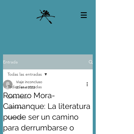
Entrada
Todas las entradas
Viaje inconcluso
Todas las entradas
25 ene 2022
Romero Mora-
Entrevistas
Caimanque: La literatura
Lecturas
puede ser un camino
Creación
para derrumbarse o