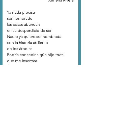
Ximena Rivera
Ya nada precisa 
ser nombrado
las cosas abundan
en su desperdicio de ser 
Nadie ya quiere ser nombrada
con la historia ardiente
de los árboles
Podría concebir algún hijo frutal
que me insertara 
en el postparaíso
Podría afrontar el mundo 
con más manos y dedos
para cubrirlo todo
Sin embargo,
la savia calma mi querer
ese que sin tiempo
ya no viene cuando