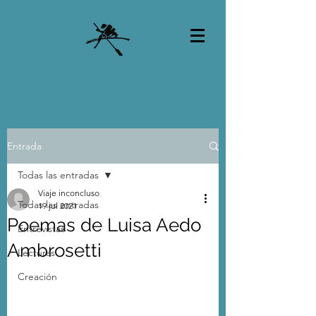
Entrada
Todas las entradas
Viaje inconcluso
Todas las entradas
19 jul 2021
Poemas de Luisa Aedo
Entrevistas
Ambrosetti
Lecturas
Creación