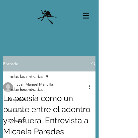
Entrada
Todas las entradas
Juan Manuel Mancilla
Todas las entradas
9 may 2024
La poesía como un
Entrevistas
puente entre el adentro
Lecturas
y el afuera. Entrevista a
Creación
Micaela Paredes