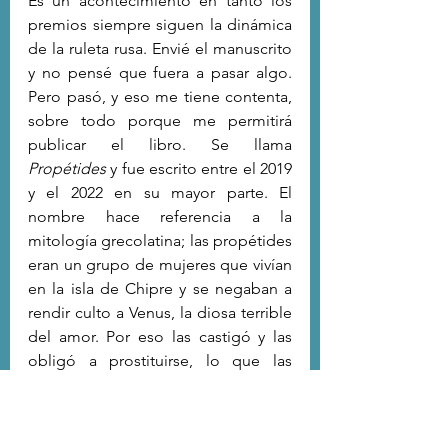
Es un acontecimiento en tanto los 
premios siempre siguen la dinámica 
de la ruleta rusa. Envié el manuscrito 
y no pensé que fuera a pasar algo. 
Pero pasó, y eso me tiene contenta, 
sobre todo porque me permitirá 
publicar el libro. Se llama 
Propétides
 y fue escrito entre el 2019 
y el 2022 en su mayor parte. El 
nombre hace referencia a la 
mitología grecolatina; las propétides 
eran un grupo de mujeres que vivían 
en la isla de Chipre y se negaban a 
rendir culto a Venus, la diosa terrible 
del amor. Por eso las castigó y las 
obligó a prostituirse, lo que las 
terminó por convertir en “duras y 
frías estatuas”. Eso lo leí en las 
metamorfosis de Ovidio, durante la 