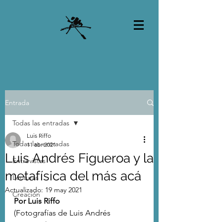
Entrada
Todas las entradas
Luis Riffo
Todas las entradas
11 abr 2021
Luis Andrés Figueroa y la
Entrevistas
metafísica del más acá
Lecturas
Actualizado:
19 may 2021
Creación
Por Luis Riffo
(Fotografías de Luis Andrés 