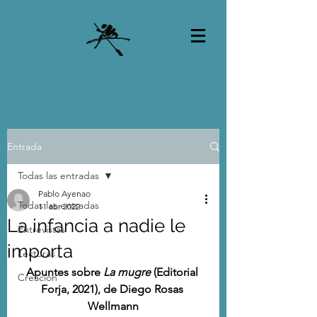
Entrada
Todas las entradas
Pablo Ayenao
Todas las entradas
11 abr 2022
La infancia a nadie le
Entrevistas
importa
Lecturas
Apuntes sobre
 La mugre 
(Editorial 
Creación
Forja, 2021), de Diego Rosas 
Wellmann