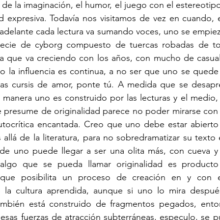
 de la imaginación, el humor, el juego con el estereotipo 
d expresiva. Todavía nos visitamos de vez en cuando, 
 adelante cada lectura va sumando voces, uno se empieza
specie de cyborg compuesto de tuercas robadas de to
sa que va creciendo con los años, con mucho de casual
o la influencia es continua, a no ser que uno se quede 
as cursis de amor, ponte tú. A medida que se desapr
manera uno es construido por las lecturas y el medio, l
 presume de originalidad parece no poder mirarse con ci
autocrítica encantada. Creo que uno debe estar abierto
s allá de la literatura, para no sobredramatizar su texto
de uno puede llegar a ser una olita más, con cueva y 
algo que se pueda llamar originalidad es producto
que posibilita un proceso de creación en y con el
 la cultura aprendida, aunque si uno lo mira despué
ambién está construido de fragmentos pegados, ento
esas fuerzas de atracción subterráneas, especulo, se p