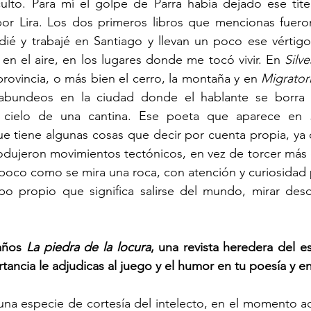
ulto. Para mí el golpe de Parra había dejado ese títer
r Lira. Los dos primeros libros que mencionas fueron 
ié y trabajé en Santiago y llevan un poco ese vértigo 
 en el aire, en los lugares donde me tocó vivir. En 
Silve
rovincia, o más bien el cerro, la montaña y en 
Migrator
agabundeos en la ciudad donde el hablante se borra
cielo de una cantina. Ese poeta que aparece en 
e tiene algunas cosas que decir por cuenta propia, ya 
dujeron movimientos tectónicos, en vez de torcer más e
poco como se mira una roca, con atención y curiosidad p
o propio que significa salirse del mundo, mirar desd
años 
La piedra de la locura
tancia le adjudicas al juego y el humor en tu poesía y en
una especie de cortesía del intelecto, en el momento a