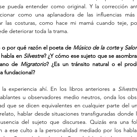
e pueda entender como original. Y la corrección ante
cionar como una aplanadora de las influencias más e
lar las costuras, como hace mi mamá cuando teje, p
de deteriorar toda la trama.
 por qué razón el poeta de 
Músico de la corte
 y 
Salo
 habla en 
Silvestre
? ¿Y cómo ese sujeto que se asombra 
diano de 
Migratorio
? ¿Es un tránsito natural o el prod
ia fundacional?
 experiencia ahí. En los libros anteriores a 
Silvestr
 hablantes u observadores medio neutros, onda los obse
idad que se dicen equivalentes en cualquier parte del uni
relato, hablar desde situaciones transfiguradas donde l
 ausencia del sujeto que discursea. Quizás era una fob
 a ese culto a la personalidad mediado por los hablant