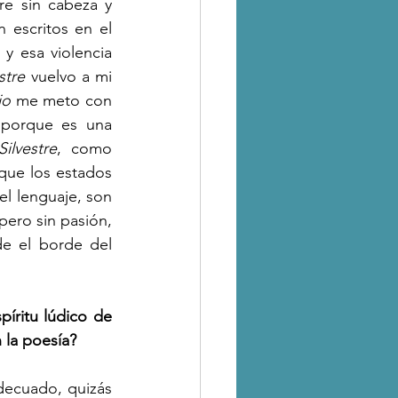
e sin cabeza y 
escritos en el 
y esa violencia 
stre
 vuelvo a mi 
io
 me meto con 
 porque es una 
Silvestre
, como 
que los estados 
l lenguaje, son 
ero sin pasión, 
e el borde del 
, una revista heredera del espíritu lúdico de 
 la poesía?
decuado, quizás 