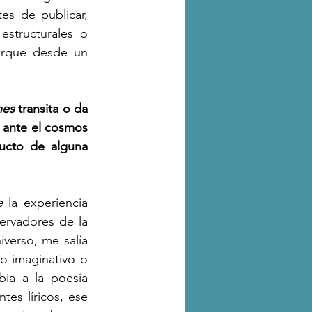
s de publicar, 
structurales o 
orque desde un 
nes
 transita o da 
ante el cosmos 
ucto de alguna 
e
 la experiencia 
rvadores de la 
verso, me salía 
o imaginativo o 
ia a la poesía 
es líricos, ese 