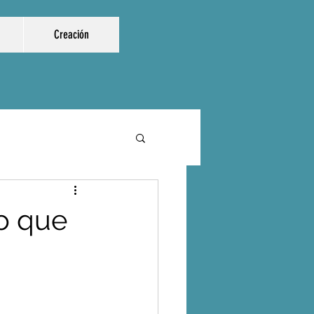
Creación
so que