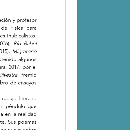
ción y profesor 
de Física para 
s Inubicalistas. 
006); 
Río Babel 
015), 
Migratorio
btenido algunos 
a, 2017, por el 
Silvestre
. Premio 
Mejor Obra Literaria, Consejo Nacional de la Cultura, versión 2015, por el libro de ensayos 
bajo literario 
un péndulo que 
 en la realidad 
ante. Sus poemas 
da nueva sobre 