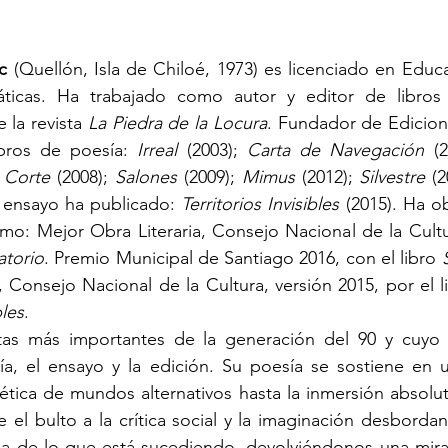
c
 (Quellón, Isla de Chiloé, 1973) es licenciado en Educa
ticas. Ha trabajado como autor y editor de libros 
 la revista 
La Piedra de la Locura
. Fundador de Edicione
bros de poesía: 
Irreal
 (2003); 
Carta de Navegación
 (2
 Corte
 (2008); 
Salones
 (2009); 
Mimus
 (2012); 
Silvestre
 (2
 ensayo ha publicado: 
Territorios Invisibles
 (2015). Ha o
o: Mejor Obra Literaria, Consejo Nacional de la Cultur
atorio
. Premio Municipal de Santiago 2016, con el libro 
bles
.
s más importantes de la generación del 90 y cuyo tra
ía, el ensayo y la edición. Su poesía se sostiene en 
tica de mundos alternativos hasta la inmersión absoluta
le el bulto a la crítica social y la imaginación desbord
a de lo que está sucediendo, devolviéndonos una mira