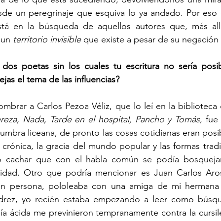
esde un peregrinaje que esquiva lo ya andado. Por eso 
está en la búsqueda de aquellos autores que, más allá
 un 
territorio invisible
 que existe a pesar de su negación y
os poetas sin los cuales tu escritura no sería posib
jas el tema de las influencias?
mbrar a Carlos Pezoa Véliz, que lo leí en la biblioteca 
ereza, Nada, Tarde en el hospital, Pancho y Tomás
, fue
umbra liceana, de pronto las cosas cotidianas eran posibl
 crónica, la gracia del mundo popular y las formas tradi
o cachar que con el habla común se podía bosquejar
idad. Otro que podría mencionar es Juan Carlos Aros,
n persona, pololeaba con una amiga de mi hermana e
edrez, yo recién estaba empezando a leer como búsqu
sía ácida me previnieron tempranamente contra la cursiler