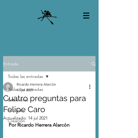
Entrada
Todas las entradas
Ricardo Herrera Alarcón
Todas las entradas
13 jul 2021
Cuatro preguntas para
Entrevistas
Felipe Caro
Lecturas
Actualizado:
14 jul 2021
Creación
Por Ricardo Herrera Alarcón