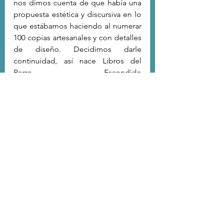
nos dimos cuenta de que había una 
propuesta estética y discursiva en lo 
que estábamos haciendo al numerar 
100 copias artesanales y con detalles 
de diseño. Decidimos darle 
continuidad, así nace Libros del 
Perro Escondido 
(librosperroescondido en instagram). 
Estamos trabajando con tres 
escritoras/es que esperamos pronto 
publicar, por lo menos un libro este 
año.
4. Para terminar: a algunos escritores 
les pasa que publican un libro y les 
viene un periodo de afasia y silencio. 
¿Estás o no estás en algún nuevo 
proyecto literario? ¿Depresión pos 
parto o nuevo sendero a la cascada?