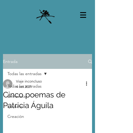
Entrada
Todas las entradas
Viaje inconcluso
Todas las entradas
4 oct 2021
Cinco poemas de
Entrevistas
Patricia Águila
Lecturas
Creación