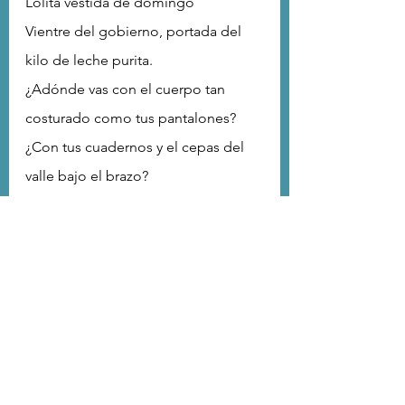
Lolita vestida de domingo
Vientre del gobierno, portada del 
kilo de leche purita.
¿Adónde vas con el cuerpo tan 
costurado como tus pantalones?
¿Con tus cuadernos y el cepas del 
valle bajo el brazo?
¿Adónde vas deshecha en 
canciones de cuna, que cantaban 
para ti las vecinas?
—Por ahí mami, por ahí…
Pájara
Con el ala rota