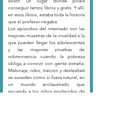
existir un lugar donde podía 
conseguir tantos libros y gratis. Y allí, 
en esos libros, estaba toda la historia 
que el profesor negaba.
Los episodios del internado son las 
mejores muestras de la crueldad a la 
que pueden llegar los adolescentes 
y las mayores pruebas de 
sobrevivencia cuando la pobreza 
obliga a convivir con gente extraña. 
Matonaje, robo, traición y deslealtad 
se suceden como si fuera natural, en 
un mundo enclaustrado que 
recuerda a los niños envilecidos de 
El señor de las moscas.
Como lector, una conmovedora 
sorpresa fue encontrar al profesor 
Enrique Eilers entre los recuerdos de 
El sur
. Él trabajaba en la Universidad 