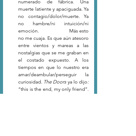
numerado de fábrica. Una 
muerte latiente y apaciguada. Ya 
no contagio/dolor/muerte. Ya 
no hambre/ni intuición/ni 
emoción.                         Más esto 
no me cuaja. Es que aún atesoro 
entre vientos y mareas a las 
nostalgias que se me graban en 
el costado expuesto. A los 
tiempos en que lo nuestro era 
amar/deambular/perseguir la 
curiosidad. 
The Doors 
ya lo dijo
: 
“this is the end, my only friend”. 
FIN. No más humanos frágiles, 
sino algoritmos infiltrados en 
chips que cimientan existencias 
que apenas rozan por fuera a las 
leyes de lo natural.  Fin del 
tiempo y su gravamen.  Jauja 