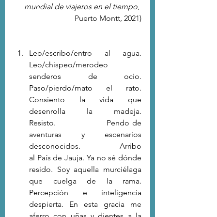
mundial de viajeros en el tiempo
, 
Puerto Montt, 2021)
Leo/escribo/entro al agua.                          
Leo/chispeo/merodeo 
senderos de ocio. 
Paso/pierdo/mato el rato.             
Consiento la vida que 
desenrolla la madeja.              
Resisto.                   Pendo de 
aventuras y escenarios 
desconocidos.                   Arribo 
al País de Jauja. Ya no sé dónde 
resido. Soy aquella murciélaga 
que cuelga de la rama. 
Percepción e inteligencia 
despierta. En esta gracia me 
aferro con uñas y dientes a la 