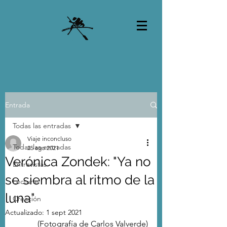
Entrada
Todas las entradas
Viaje inconcluso
Todas las entradas
25 ago 2021
Verónica Zondek: "Ya no
Entrevistas
se siembra al ritmo de la
Lecturas
luna"
Creación
Actualizado:
1 sept 2021
(Fotografía de Carlos Valverde)