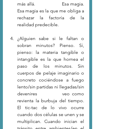
más allá.                    Esa magia.              
Esa magia es la que me obliga a 
rechazar la factoría de la 
realidad predecible. 
¿Alguien sabe si le faltan o 
sobran minutos? Pienso. Sí, 
pienso: la materia tangible o 
intangible es la que hornea el 
paso de los minutos. Sin 
cuerpos de pelaje imaginario o 
concreto cociéndose a fuego 
lento/sin partidas ni llegadas/sin 
devenires           veo como 
revienta la burbuja del tiempo.                       
El tic-tac de lo vivo ocurre 
cuando dos células se unen y se 
multiplican. Cuando inician el 
tránsito entre ambientes/en el 