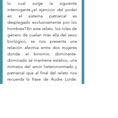
lo cual surge la siguiente 
interrogante:¿el ejercicio del poder 
en el sistema patriarcal es 
desplegado exclusivamente por los 
hombres? En este relato, los roles de 
género de cuelan más allá del sexo 
biológico, se nos presenta una 
relación afectiva entre dos mujeres 
donde el binomio dominante-
dominado se mantiene estático, una 
mímesis del amor heteronormado y 
patriarcal que al final del relato nos 
recuerda la frase de Audre Lorde: 
“No podemos destruir la casa del 
amo con las herramientas del amo”.
 	En definitiva, en 
No te 
pertenece
 encontramos una obra 
compuesta por textos dotados de 
una multiplicidad de voces que 