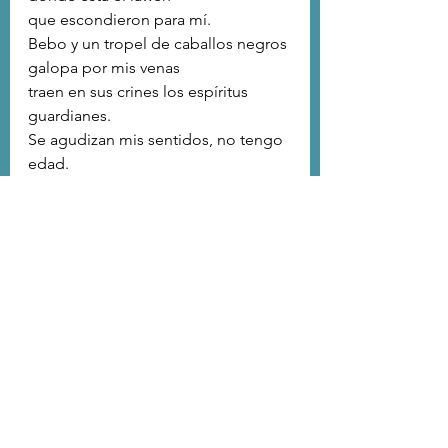
que escondieron para mí.
Bebo y un tropel de caballos negros
galopa por mis venas
traen en sus crines los espíritus 
guardianes.
Se agudizan mis sentidos, no tengo 
edad.
Puedo verme en los espejos de las 
aguas,
en la luna,
caminar por los senderos del 
silencio
y las sombras,
trepar los cascabeles del canelo a 
saludar al sol.
Padre, en mis ojos está el portal 
que sube hasta mis ancestros
y baja el lazo que ata y desata los 