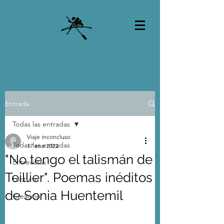
Entrada
Todas las entradas
Viaje inconcluso
Todas las entradas
17 ene 2022
"No tengo el talismán de
Entrevistas
Teillier". Poemas inéditos
Lecturas
de Sonia Huentemil
Creación