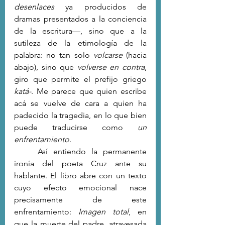
desenlaces 
ya producidos de 
dramas presentados a la conciencia 
de la escritura—, sino que a la 
sutileza de la etimología de la 
palabra: no tan solo 
volcarse
 (hacia 
abajo), sino que 
volverse en contra
, 
giro que permite el prefijo griego 
katá-
. Me parece que quien escribe 
acá se vuelve de cara a quien ha 
padecido la tragedia, en lo que bien 
puede traducirse como 
un 
enfrentamiento
.
	Así entiendo la permanente 
ironía del poeta Cruz ante su 
hablante. El libro abre con un texto 
cuyo efecto emocional nace 
precisamente de este 
enfrentamiento: 
Imagen total
, en 
que la muerte del padre, atravesada 