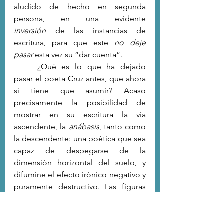
aludido de hecho en segunda 
persona, en una evidente 
inversión
 de las instancias de 
escritura, para que este 
no deje 
pasar
 esta vez su “dar cuenta”.
	¿Qué es lo que ha dejado 
pasar el poeta Cruz antes, que ahora 
sí tiene que asumir? Acaso 
precisamente la posibilidad de 
mostrar en su escritura la vía 
ascendente, la 
anábasis
, tanto como 
la descendente: una poética que sea 
capaz de despegarse de la 
dimensión horizontal del suelo, y 
difumine el efecto irónico negativo y 
puramente destructivo. Las figuras 
que la hija presenta como 
propuestas de su patinaje en el 
poema de la p. 31, son precisamente 