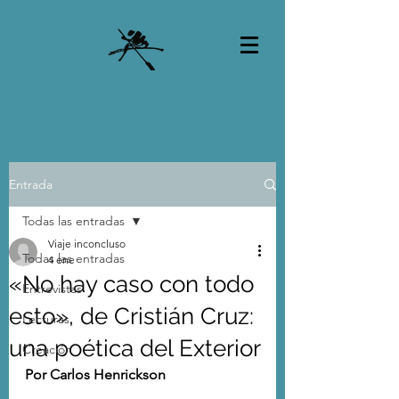
Entrada
Todas las entradas
Viaje inconcluso
Todas las entradas
4 ene
«No hay caso con todo
Entrevistas
esto», de Cristián Cruz:
Lecturas
una poética del Exterior
Creación
Por Carlos Henrickson