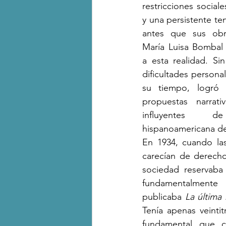
restricciones sociales,
y una persistente ten
antes que sus obra
María Luisa Bombal 
a esta realidad. Si
dificultades personal
su tiempo, logró c
propuestas narrati
influyentes d
hispanoamericana del
En 1934, cuando las
carecían de derechos
sociedad reservaba 
fundamentalmente
publicaba 
La última 
Tenía apenas veintit
fundamental que co