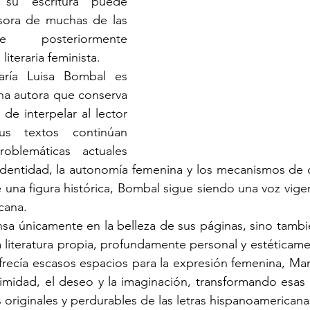
su escritura puede 
sora de muchas de las 
e posteriormente 
 literaria feminista.
ría Luisa Bombal es 
na autora que conserva 
de interpelar al lector 
s textos continúan 
blemáticas actuales 
 identidad, la autonomía femenina y los mecanismos de 
una figura histórica, Bombal sigue siendo una voz vigen
icana.
a únicamente en la belleza de sus páginas, sino también
literatura propia, profundamente personal y estéticame
recía escasos espacios para la expresión femenina, Mar
timidad, el deseo y la imaginación, transformando esas 
 originales y perdurables de las letras hispanoamericana