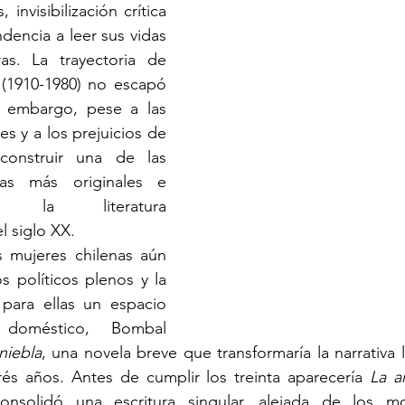
 invisibilización crítica 
dencia a leer sus vidas 
s. La trayectoria de 
(1910-1980) no escapó 
n embargo, pese a las 
es y a los prejuicios de 
onstruir una de las 
vas más originales e 
e la literatura 
 siglo XX.
 mujeres chilenas aún 
 políticos plenos y la 
para ellas un espacio 
 doméstico, Bombal 
niebla
, una novela breve que transformaría la narrativa l
rés años. Antes de cumplir los treinta aparecería 
La a
nsolidó una escritura singular, alejada de los mod