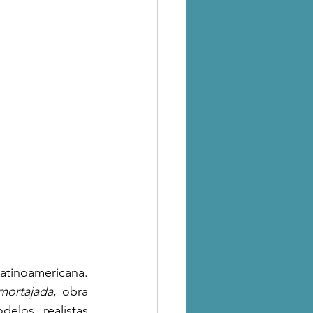
atinoamericana. 
mortajada
, obra 
elos realistas 