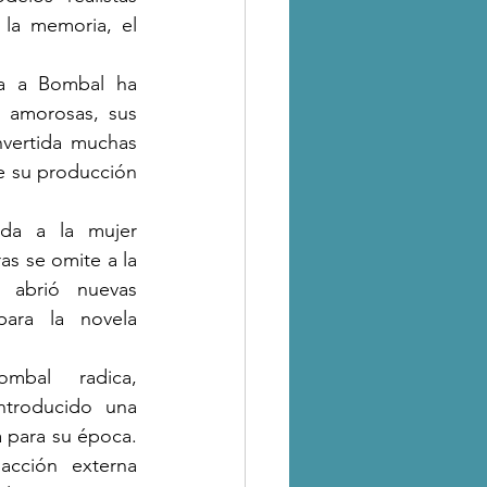
la memoria, el 
da a Bombal ha 
 amorosas, sus 
nvertida muchas 
e su producción 
da a la mujer 
as se omite a la 
 abrió nuevas 
para la novela 
bal radica, 
ntroducido una 
a para su época. 
acción externa 