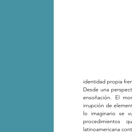
identidad propia fren
Desde una perspectiv
ensoñación. El monó
irrupción de element
lo imaginario se vu
procedimientos qu
latinoamericana con