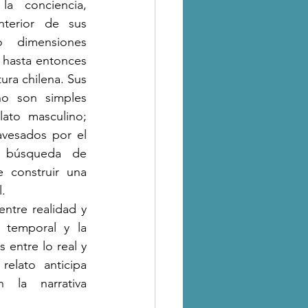
la conciencia, 
nterior de sus 
 dimensiones 
 hasta entonces 
ura chilena. Sus 
no son simples 
lato masculino; 
avesados por el 
a búsqueda de 
 construir una 
l.
ntre realidad y 
 temporal y la 
entre lo real y 
elato anticipa 
 la narrativa 