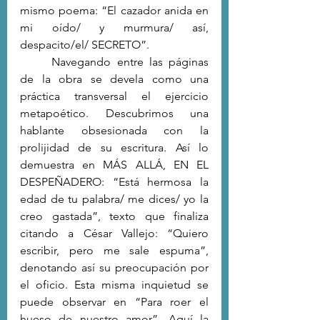
mismo poema: “El cazador anida en 
mi oído/ y murmura/ así, 
despacito/el/ SECRETO”. 
	Navegando entre las páginas 
de la obra se devela como una 
práctica transversal el ejercicio 
metapoético. Descubrimos una 
hablante obsesionada con la 
prolijidad de su escritura. Así lo 
demuestra en MÁS ALLÁ, EN EL 
DESPEÑADERO: “Está hermosa la 
edad de tu palabra/ me dices/ yo la 
creo gastada”, texto que finaliza 
citando a César Vallejo: “Quiero 
escribir, pero me sale espuma”, 
denotando así su preocupación por 
el oficio. Esta misma inquietud se 
puede observar en “Para roer el 
hueso de nuestro amor”. Aquí la 