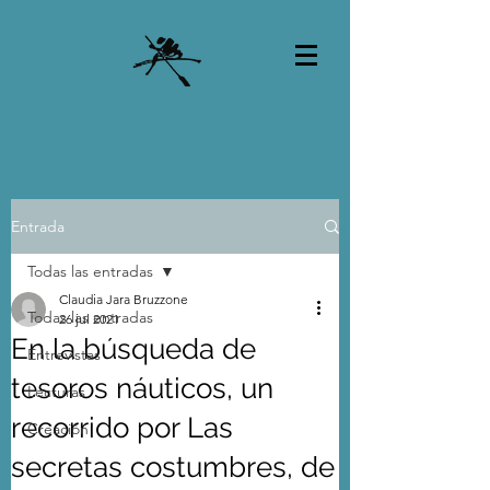
Entrada
Todas las entradas
Claudia Jara Bruzzone
Todas las entradas
26 jul 2021
En la búsqueda de
Entrevistas
tesoros náuticos, un
Lecturas
recorrido por Las
Creación
secretas costumbres, de