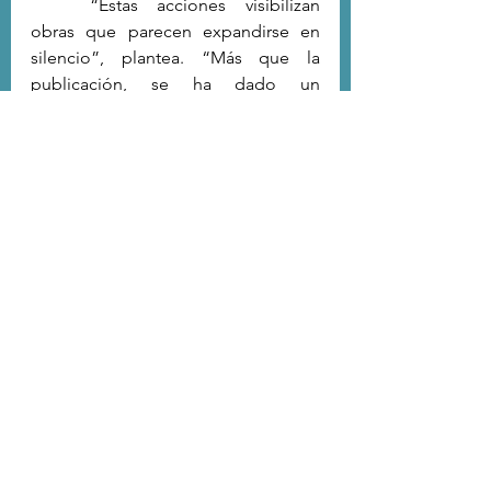
	“Estas acciones visibilizan 
obras que parecen expandirse en 
silencio”, plantea. “Más que la 
publicación, se ha dado un 
encuentro entre generaciones y 
estilos que revela escrituras 
trabajadas durante años”.
	En esa misma línea, el poeta 
Aldo Villarroel, quien pasó 22 años 
sin publicar un poemario hasta ser 
uno de los elegidos, destaca que la 
iniciativa permite abrir el mapa 
literario del sur: “Nos permite 
conocer voces provenientes de 
espacios con una rica tradición 
poética, como Valdivia, Chiloé o 
Magallanes”.
Una oportunidad abierta