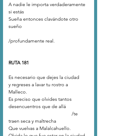
A nadie le importa verdaderamente 
si estás
Sueña entonces clavándote otro 
sueño
/profundamente real.
RUTA 181
Es necesario que dejes la ciudad
y regreses a lavar tu rostro a 
Malleco. 
Es preciso que olvides tantos 
desencuentros que de allá
                                                    /te 
traen seca y maltrecha 
Que vuelvas a Malalcahuello. 
Olvida lo que fue estar en la ciudad