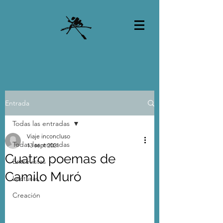
Entrada
Todas las entradas
Viaje inconcluso
Todas las entradas
13 sept 2021
Cuatro poemas de
Entrevistas
Camilo Muró
Lecturas
Creación