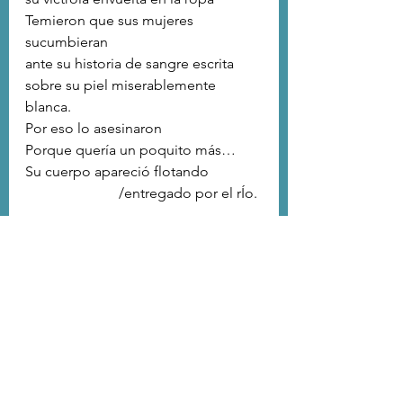
Temieron que sus mujeres 
sucumbieran
ante su historia de sangre escrita
sobre su piel miserablemente 
blanca. 
Por eso lo asesinaron
Porque quería un poquito más… 
Su cuerpo apareció flotando
                          /entregado por el rÍo.
ME LLENO DESDE DENTRO
Enciendo fuego con vigas caídas
                        /de otros tiempos
Ahí, cerca del corazón otros seres
me llaman con un sonido de plata 
en sus voces. 