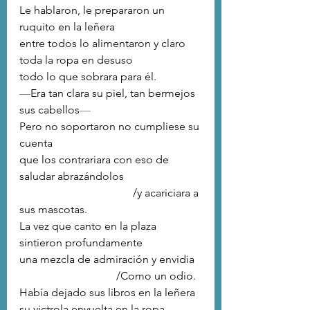
Le hablaron, le prepararon un 
ruquito en la leñera
entre todos lo alimentaron y claro
toda la ropa en desuso
todo lo que sobrara para él. 
—
Era tan clara su piel, tan bermejos 
sus cabellos
—
Pero no soportaron no cumpliese su 
cuenta
que los contrariara con eso de 
saludar abrazándolos
                                         /y acariciara a 
sus mascotas.
La vez que canto en la plaza 
sintieron profundamente
una mezcla de admiración y envidia
                                   /Como un odio. 
Había dejado sus libros en la leñera
su victrola envuelta en la ropa