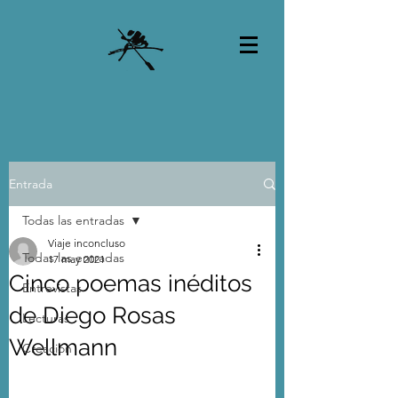
Entrada
Todas las entradas
Viaje inconcluso
Todas las entradas
17 may 2021
Cinco poemas inéditos
Entrevistas
de Diego Rosas
Lecturas
Wellmann
Creación