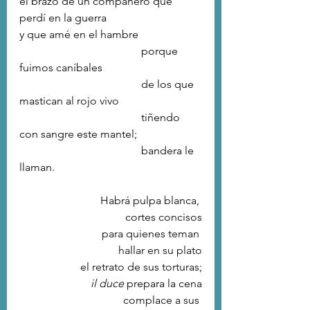
el brazo de un compañero que 
perdí en la guerra
y que amé en el hambre
				    porque 
fuimos caníbales 
				    de los que 
mastican al rojo vivo
				    tiñendo 
con sangre este mantel;
				    bandera le 
llaman.
 Habrá pulpa blanca, 
cortes concisos
 para quienes teman 
hallar en su plato
 el retrato de sus torturas;
il duce 
prepara la cena
 complace a sus 