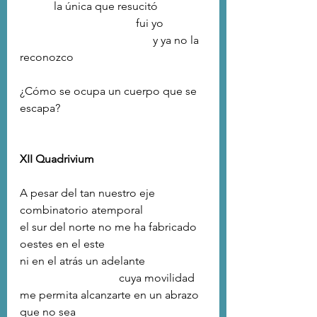
            la única que resucitó
                                         fui yo
                                               y ya no la 
reconozco
¿Cómo se ocupa un cuerpo que se 
escapa?
XII Quadrivium
A pesar del tan nuestro eje 
combinatorio atemporal
el sur del norte no me ha fabricado 
oestes en el este
ni en el atrás un adelante
                                   cuya movilidad
me permita alcanzarte en un abrazo
que no sea