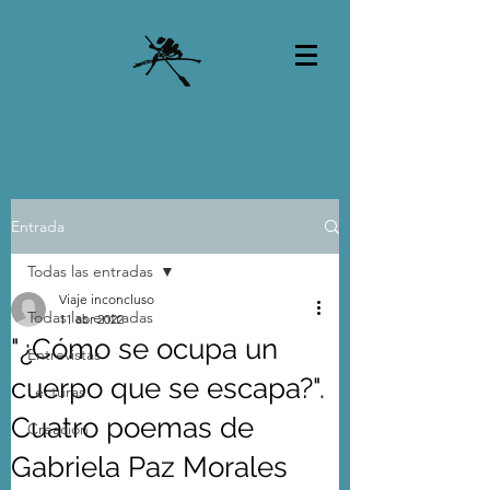
Entrada
Todas las entradas
Viaje inconcluso
Todas las entradas
11 abr 2022
"¿Cómo se ocupa un
Entrevistas
cuerpo que se escapa?".
Lecturas
Cuatro poemas de
Creación
Gabriela Paz Morales