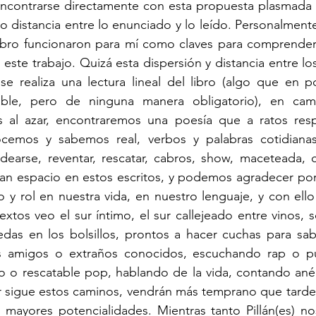
 encontrarse directamente con esta propuesta plasmada 
 distancia entre lo enunciado y lo leído. Personalmente,
bro funcionaron para mí como claves para comprender el
este trabajo. Quizá esta dispersión y distancia entre lo
se realiza una lectura lineal del libro (algo que en p
ble, pero de ninguna manera obligatorio), en camb
os al azar, encontraremos una poesía que a ratos res
cemos y sabemos real, verbos y palabras cotidianas
odearse, reventar, rescatar, cabros, show, maceteada, c
an espacio en estos escritos, y podemos agradecer por v
y rol en nuestra vida, en nuestro lenguaje, y con ello e
tos veo el sur íntimo, el sur callejeado entre vinos, sol
as en los bolsillos, prontos a hacer cuchas para sabe
s amigos o extraños conocidos, escuchando rap o pu
vo o rescatable pop, hablando de la vida, contando ané
tor sigue estos caminos, vendrán más temprano que tard
s mayores potencialidades. Mientras tanto Pillán(es) n