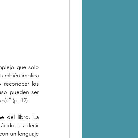
lejo que solo 
también implica 
y reconocer los 
uso pueden ser 
s).” (p. 12)
ácido, es decir 
con un lenguaje 