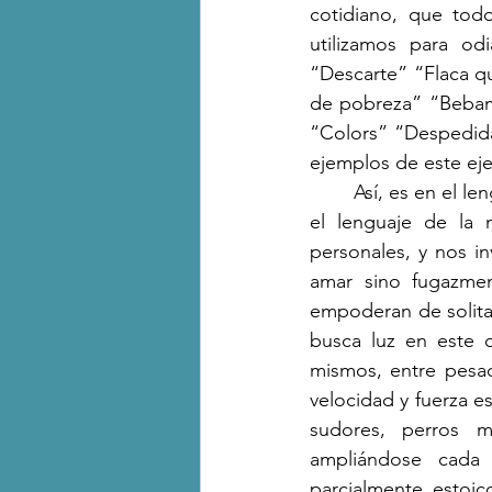
cotidiano, que tod
utilizamos para od
“Descarte” “Flaca qu
de pobreza” “Bebamo
“Colors” “Despedida”
ejemplos de este eje
	Así, es en el lenguaje del amor, en el lenguaje de la calle, en el lenguaje de la familia, en 
el lenguaje de la 
personales, y nos in
amar sino fugazme
empoderan de solitar
busca luz en este c
mismos, entre pesadi
velocidad y fuerza e
sudores, perros m
ampliándose cada
parcialmente estoic