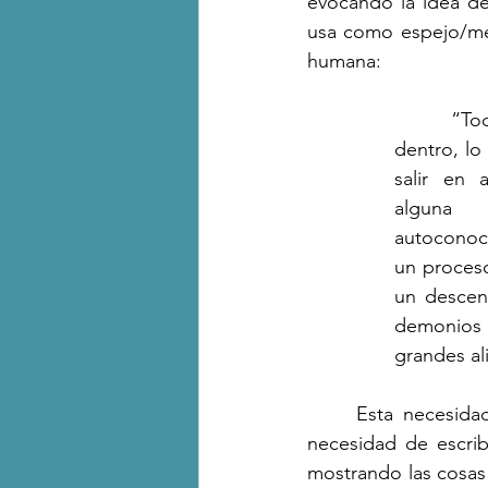
evocando la idea del
usa como espejo/met
humana:
	“Todo lo que tenemos 
dentro, lo
salir en
alguna 
autoconoc
un proceso
un descens
demonios 
grandes ali
	Esta necesidad de mostrar lo claro y lo oscuro es lo que me atrae del libro. La 
necesidad de escribi
mostrando las cosas 