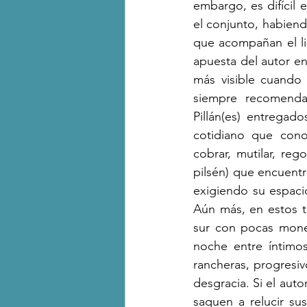
embargo, es difícil
el conjunto, habiendo
que acompañan el li
apuesta del autor en 
más visible cuando 
siempre recomenda
Pillán(es) entregad
cotidiano que cono
cobrar, mutilar, reg
pilsén) que encuentr
exigiendo su espacio 
Aún más, en estos tex
sur con pocas moned
noche entre íntimo
rancheras, progresi
desgracia. Si el au
saquen a relucir su