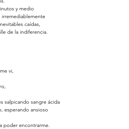
s.
inutos y medio
o irremediablemente
nevitables caídas,
le de la indiferencia.
me vi,
ro,
ies salpicando sangre ácida
do, esperando ansioso
ra poder encontrarme.