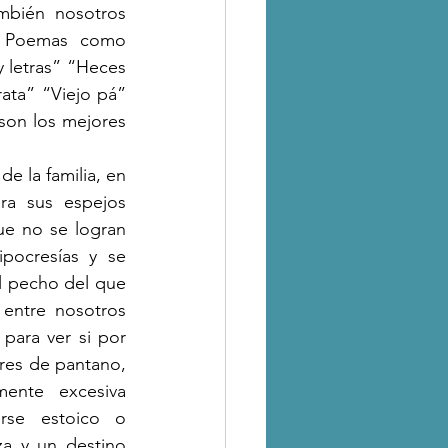
bién nosotros 
. Poemas como 
 letras” “Heces 
ta” “Viejo pá” 
son los mejores 
a sus espejos 
ue no se logran 
ocresías y se 
l pecho del que 
entre nosotros 
para ver si por 
res de pantano, 
ente excesiva 
se estoico o 
a y un destino 