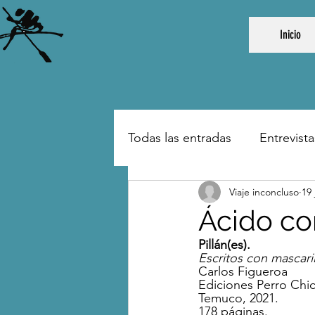
Inicio
Todas las entradas
Entrevista
Viaje inconcluso
19 
Ácido c
Pillán(es). 
Escritos con mascar
Carlos Figueroa
Ediciones Perro Chi
Temuco, 2021.
178 páginas.