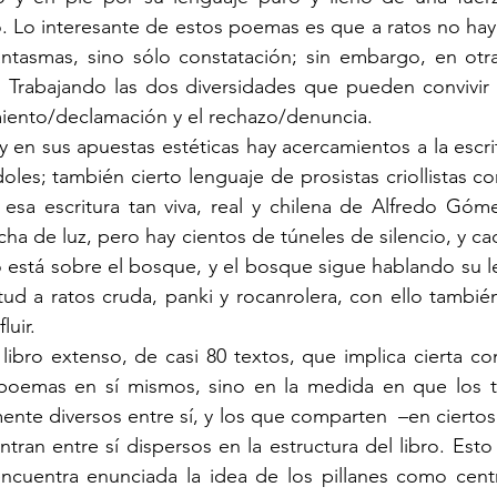
o. Lo interesante de estos poemas es que a ratos no hay
fantasmas, sino sólo constatación; sin embargo, en otra
. Trabajando las dos diversidades que pueden convivir 
amiento/declamación y el rechazo/denuncia.
les; también cierto lenguaje de prosistas criollistas c
 esa escritura tan viva, real y chilena de Alfredo Góm
cha de luz, pero hay cientos de túneles de silencio, y c
está sobre el bosque, y el bosque sigue hablando su le
ud a ratos cruda, panki y rocanrolera, con ello también 
luir. 
 poemas en sí mismos, sino en la medida en que los te
nte diversos entre sí, y los que comparten  –en ciertos 
ntran entre sí dispersos en la estructura del libro. Esto
ncuentra enunciada la idea de los pillanes como centro