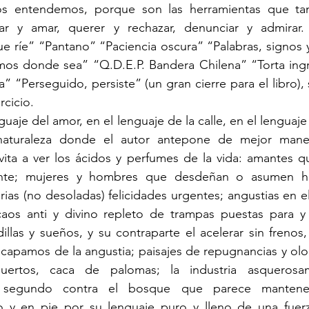
os entendemos, porque son las herramientas que tam
iar y amar, querer y rechazar, denunciar y admirar
e ríe” “Pantano” “Paciencia oscura” “Palabras, signos y
s donde sea” “Q.D.E.P. Bandera Chilena” “Torta ingra
 “Perseguido, persiste” (un gran cierre para el libro), 
rcicio.
naturaleza donde el autor antepone de mejor maner
vita a ver los ácidos y perfumes de la vida: amantes q
nte; mujeres y hombres que desdeñan o asumen hip
ias (no desoladas) felicidades urgentes; angustias en e
aos anti y divino repleto de trampas puestas para y 
llas y sueños, y su contraparte el acelerar sin frenos, 
scapamos de la angustia; paisajes de repugnancias y olo
uertos, caca de palomas; la industria asquerosam
 segundo contra el bosque que parece mantener
o y en pie por su lenguaje puro y lleno de una fuerz