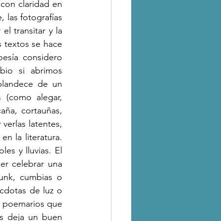
con claridad en 
 las fotografías 
 transitar y la 
s textos se hace 
oesía considero 
io si abrimos 
plandece de un 
 (como alegar, 
aña, cortauñas, 
erlas latentes, 
n la literatura. 
es y lluvias. El 
r celebrar una 
nk, cumbias o 
cdotas de luz o 
e poemarios que 
os deja un buen 