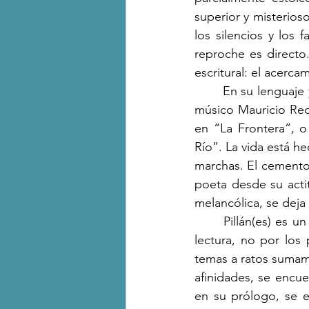
superior y misterios
los silencios y los 
reproche es directo
escritural: el acerc
	En su lenguaje y en sus apuestas estéticas hay acercamientos a la escritura del poeta y 
músico Mauricio Redo
en “La Frontera”, o
Río”. La vida está he
marchas. El cemento 
poeta desde su actit
melancólica, se deja f
	Pillán(es) es un libro extenso, de casi 80 textos, que implica cierta complejidad en su 
lectura, no por los
temas a ratos sumame
afinidades, se encue
en su prólogo, se e