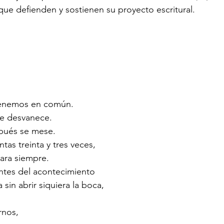
e defienden y sostienen su proyecto escritural.
tenemos en común.
e desvanece.
pués se mese.
tas treinta y tres veces,
para siempre.
tes del acontecimiento
 sin abrir siquiera la boca,
rnos,