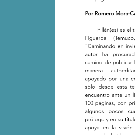
Por Romero Mora-Ca
	Pillán(es) es el tercer trabajo de Carlos 
Figueroa (Temuco
“Caminando en invie
autor ha procurado
camino de publicar l
manera autoedita
apoyado por una edi
sólo desde esta te
encuentro ante un li
100 páginas, con pr
algunos pocos cue
prólogo y en su títul
apoya en la visión