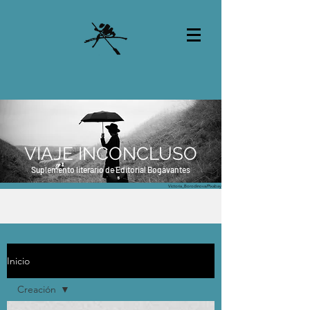
VIAJE INCONCLUSO
Suplemento literario de Editorial Bogavantes
Victoria_Borodinova/Pixabay
Inicio
Creación